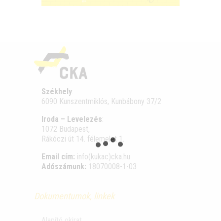
Székhely
:
6090 Kunszentmiklós, Kunbábony 37/2
Iroda – Levelezés
:
1072 Budapest,
Rákóczi út 14. félemelet 1.
Email cím:
info(kukac)cka.hu
Adószámunk:
18070008-1-03
Dokumentumok, linkek
Alapító okirat