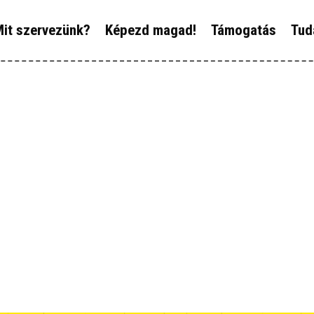
ÓLUNK
it szervezünk?
Képezd magad!
Támogatás
Tud
IT SZERVEZÜNK?
ÉPEZD MAGAD!
ÁMOGATÁS
UDÁSTÁR
ÍREINK