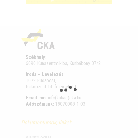
Székhely
:
6090 Kunszentmiklós, Kunbábony 37/2
Iroda – Levelezés
:
1072 Budapest,
Rákóczi út 14. félemelet 1.
Email cím:
info(kukac)cka.hu
Adószámunk:
18070008-1-03
Dokumentumok, linkek
Alapító okirat