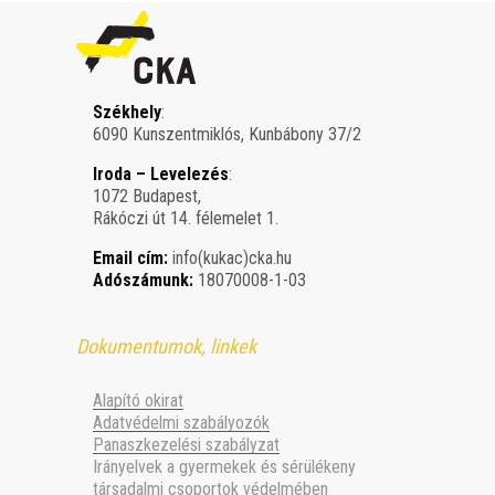
Székhely
:
6090 Kunszentmiklós, Kunbábony 37/2
Iroda – Levelezés
:
1072 Budapest,
Rákóczi út 14. félemelet 1.
Email cím:
info(kukac)cka.hu
Adószámunk:
18070008-1-03
Dokumentumok, linkek
Alapító okirat
Adatvédelmi szabályozók
Panaszkezelési szabályzat
Irányelvek a gyermekek és sérülékeny
társadalmi csoportok védelmében