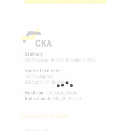
Székhely
:
6090 Kunszentmiklós, Kunbábony 37/2
Iroda – Levelezés
:
1072 Budapest,
Rákóczi út 14. félemelet 1.
Email cím:
info(kukac)cka.hu
Adószámunk:
18070008-1-03
Dokumentumok, linkek
Alapító okirat