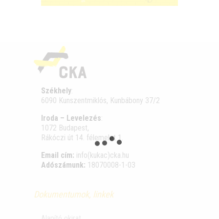
Székhely
:
6090 Kunszentmiklós, Kunbábony 37/2
Iroda – Levelezés
:
1072 Budapest,
Rákóczi út 14. félemelet 1.
Email cím:
info(kukac)cka.hu
Adószámunk:
18070008-1-03
Dokumentumok, linkek
Alapító okirat