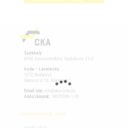
Székhely
:
6090 Kunszentmiklós, Kunbábony 37/2
Iroda – Levelezés
:
1072 Budapest,
Rákóczi út 14. félemelet 1.
Email cím:
info(kukac)cka.hu
Adószámunk:
18070008-1-03
Dokumentumok, linkek
Alapító okirat