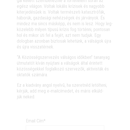
gal kel­lett szem­be­néz­nie a tör­té­ne­lem során az
egész vilá­gon. Vol­tak loká­lis krí­zi­sek és nagyobb
kiter­je­dé­sű­ek is. Vol­tak ter­mé­sze­ti kataszt­ró­fák,
hábo­rúk, gaz­da­sá­gi nehéz­sé­gek és jár­vá­nyok. És
mind­ez ma sincs más­képp, és nem is lesz. Hogy leg­
kö­ze­lebb milyen típu­sú krí­zis fog tör­tén­ni, pon­to­san
hol és mikor üti fel a fejét, azt nem tud­juk. Egy
dolog­ban azon­ban biz­to­sak lehe­tünk, a vál­sá­gok újra
és újra visszatérnek.
“A Közös­ség­szer­ve­zés vál­sá­gos idők­ben” tan­anyag
útmu­ta­tót kíván nyúj­ta­ni a vál­sá­gok által érin­tett
közös­sé­gek­kel fog­lal­ko­zó szer­ve­zők, akti­vis­ták és
okta­tók számára.
Ez a kiad­vány angol nyel­vű, ha sze­ret­néd letöl­te­ni,
kér­jük, add meg e‑mailcímedet, és már­is elküld­
jük neked.
Email Cím*