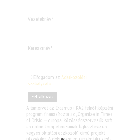
Veze­ték­név*
Kereszt­név*
Elfo­ga­dom az
Adat­ke­ze­lé­si
szabályzatot
A tan­ter­vet az Eras­mus+ KA2 fel­nőtt­kép­zé­si
prog­ram finan­szí­roz­ta az „Orga­ni­ze in Times
of Cris­is — euró­pai közös­ség­szer­ve­zők soft
és online kom­pe­ten­ci­á­i­nak fej­lesz­té­se és
vegyes okta­tá­si esz­kö­zök” című pro­jekt
része­ként. A doku­men­tum tar­tal­má­ért kizá­