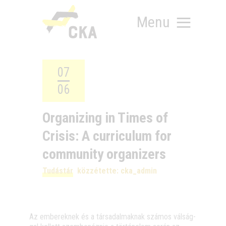
Menu
07
06
RÓLUNK
MIT SZERVEZÜNK?
Organizing in Times of
KÉPEZD MAGAD!
Crisis: A curriculum for
TÁMOGATÁS
TUDÁSTÁR
community organizers
HÍREINK
Tudástár
közzétette:
cka_admin
Az embe­rek­nek és a tár­sa­dal­mak­nak szá­mos vál­ság­