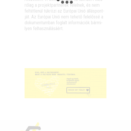
ró­lag a pro­jekt­part­ne­rek felel­nek, és nem
fel­tét­le­nül tük­rö­zi az Euró­pai Unió állás­pont­
ját. Az Euró­pai Unió nem tehe­tő fele­lős­sé a
doku­men­tum­ban fog­lalt infor­má­ci­ók bár­mi­
lyen felhasználásáért.