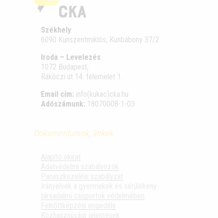
Székhely
:
6090 Kunszentmiklós, Kunbábony 37/2
Iroda – Levelezés
:
1072 Budapest,
Rákóczi út 14. félemelet 1.
Email cím:
info(kukac)cka.hu
Adószámunk:
18070008-1-03
Dokumentumok, linkek
Alapító okirat
Adatvédelmi szabályozók
Panaszkezelési szabályzat
Irányelvek a gyermekek és sérülékeny
társadalmi csoportok védelmében
Felnőttképzési engedély
Közhasznúsági jelentések