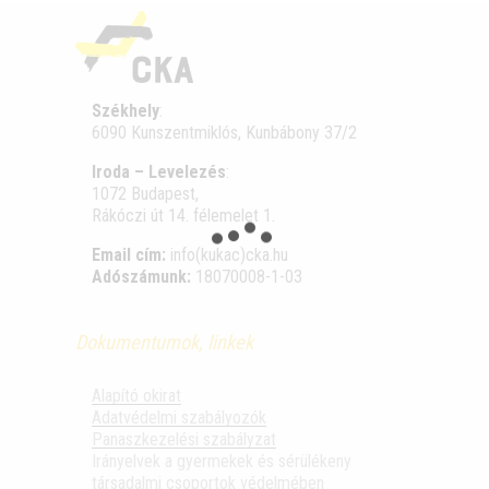
Székhely
:
6090 Kunszentmiklós, Kunbábony 37/2
Iroda – Levelezés
:
1072 Budapest,
Rákóczi út 14. félemelet 1.
Email cím:
info(kukac)cka.hu
Adószámunk:
18070008-1-03
Dokumentumok, linkek
Alapító okirat
Adatvédelmi szabályozók
Panaszkezelési szabályzat
Irányelvek a gyermekek és sérülékeny
társadalmi csoportok védelmében