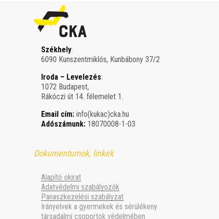
Székhely
:
6090 Kunszentmiklós, Kunbábony 37/2
Iroda – Levelezés
:
1072 Budapest,
Rákóczi út 14. félemelet 1.
Email cím:
info(kukac)cka.hu
Adószámunk:
18070008-1-03
Dokumentumok, linkek
Alapító okirat
Adatvédelmi szabályozók
Panaszkezelési szabályzat
Irányelvek a gyermekek és sérülékeny
társadalmi csoportok védelmében