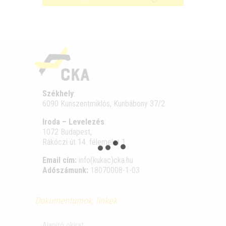
Székhely
:
6090 Kunszentmiklós, Kunbábony 37/2
Iroda – Levelezés
:
1072 Budapest,
Rákóczi út 14. félemelet 1.
Email cím:
info(kukac)cka.hu
Adószámunk:
18070008-1-03
Dokumentumok, linkek
Alapító okirat