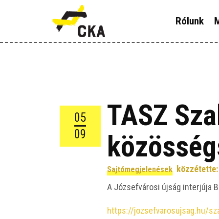
R
Rólunk
M
M
K
T
TASZ Szab
05
T
09
közösség
H
közzétette
Sajtómegjelenések
A József­vá­ro­si újság inter­jú­ja
https://jozsefvarosujsag.hu/sza