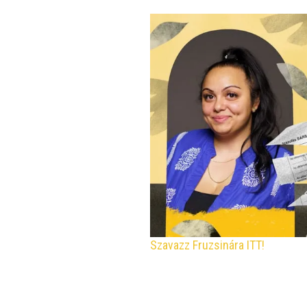
Sza­vazz Fru­zsi­ná­ra ITT!