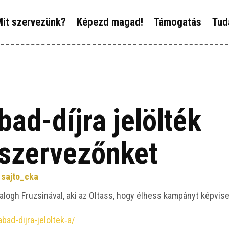
ÓLUNK
it szervezünk?
Képezd magad!
Támogatás
Tud
IT SZERVEZÜNK?
ÉPEZD MAGAD!
ÁMOGATÁS
ad-díjra jelölték
UDÁSTÁR
szervezőnket
ÍREINK
:
sajto_cka
 Balogh Fru­zsi­ná­val, aki az Oltass, hogy élhess kam­pányt kép­vi­se­
bad-dijra-jeloltek‑a/