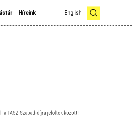
ástár
Híreink
English
li a TASZ Sza­bad-díj­ra jelöl­tek között!