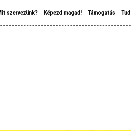
ÓLUNK
it szervezünk?
Képezd magad!
Támogatás
Tud
IT SZERVEZÜNK?
ÉPEZD MAGAD!
ÁMOGATÁS
UDÁSTÁR
ÍREINK