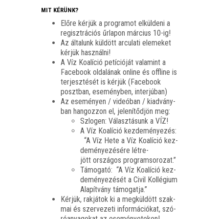
MIT KÉRÜNK?
Elő­re kér­jük a prog­ra­mot elkül­de­ni a
regiszt­rá­ci­ós űrla­pon már­ci­us 10-ig!
Az álta­lunk kül­dött arcu­la­ti ele­me­ket
kér­jük használni!
A Víz Koa­lí­ció petí­ci­ó­ját vala­mint a
Face­book olda­lá­nak online és off­line is
ter­jesz­té­sét is kér­jük (Face­book
poszt­ban, ese­mény­ben, interjúban)
Az ese­mé­nyen / vide­ó­ban / kiad­vány­
ban han­goz­zon el, jele­ní­tőd­jön meg:
Szlo­gen: Válasz­tá­sunk a VÍZ!
A Víz Koa­lí­ció kez­de­mé­nye­zés:
“A Víz Hete a Víz Koa­lí­ció kez­
de­mé­nye­zé­sé­re lét­re­
jött orszá­gos programsorozat.”
Támo­ga­tó:
“A Víz Koa­lí­ció kez­
de­mé­nye­zé­sét a Civil Kol­lé­gi­um
Ala­pít­vány támogatja.”
Kér­jük, rak­já­tok ki a meg­kül­dött szak­
mai és szer­ve­ze­ti infor­má­ci­ó­kat, szó­
ró­anya­go­kat az eseményeteken!