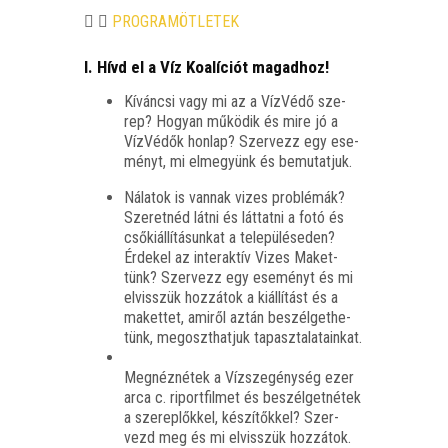
PROGRAMÖTLETEK
I. Hívd el a Víz Koalíciót magadhoz!
Kíván­csi vagy mi az a Víz­Vé­dő sze­
rep? Hogyan műkö­dik és mire jó a
Víz­Vé­dők hon­lap? Szer­vezz egy ese­
ményt, mi elme­gyünk és bemutatjuk.
Nála­tok is van­nak vizes prob­lé­mák?
Sze­ret­néd lát­ni és lát­tat­ni a fotó és
cső­ki­ál­lí­tá­sun­kat a tele­pü­lé­se­den?
Érde­kel az inter­ak­tív Vizes Maket­
tünk? Szer­vezz egy ese­ményt és mi
elvisszük hoz­zá­tok a kiál­lí­tást és a
maket­tet, ami­ről aztán beszél­get­he­
tünk, meg­oszt­hat­juk tapasztalatainkat.
Meg­néz­né­tek a Víz­sze­gény­ség ezer
arca c. riport­fil­met és beszél­get­né­tek
a sze­rep­lők­kel, készí­tők­kel? Szer­
vezd meg és mi elvisszük hozzátok.