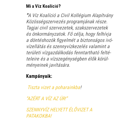
Mi a Víz Koalíció?
“
A
Víz Koa­lí­ció
a Civil Kol­lé­gi­um Ala­pít­vány
Közös­ség­szer­ve­zés prog­ram­já­nak része.
Tag­jai civil szer­ve­ze­tek, szak­szer­ve­ze­tek
és önkor­mány­za­tok. Fő cél­ja, hogy fel­hív­ja
a dön­tés­ho­zók figyel­mét a biz­ton­sá­gos ivó­
víz­el­lá­tás és szenny­víz­ke­ze­lés vala­mint a
terü­le­ti víz­gaz­dál­ko­dás fenn­tart­ha­tó fel­té­
te­le­i­re és a víz­sze­gény­ség­ben élők körül­
mé­nye­i­nek javítására.
Kam­pá­nya­ik:
Tisz­ta vizet a poha­ra­ink­ba
!
“AZÉRT A VÍZ AZ ÚR!”
SZENNYVÍZ HELYETT ÉLŐVIZET A
PATAKOKBA!