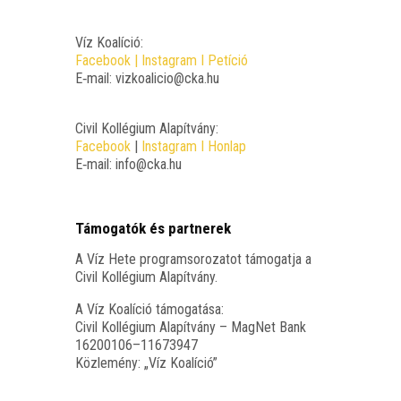
Víz Koa­lí­ció:
Face­book
|
Ins­ta­gram
I
Petí­ció
E‑mail:
vizkoalicio@cka.hu
Civil Kol­lé­gi­um Ala­pít­vány:
Face­book
|
Ins­ta­gram I
Hon­lap
E‑mail:
info@cka.hu
Támogatók és partnerek
A Víz Hete prog­ram­so­ro­za­tot támo­gat­ja a
Civil Kol­lé­gi­um Alapítvány.
A Víz Koa­lí­ció támo­ga­tá­sa:
Civil Kol­lé­gi­um Ala­pít­vány – Mag­Net Bank
16200106–11673947
Köz­le­mény: „Víz Koalíció”