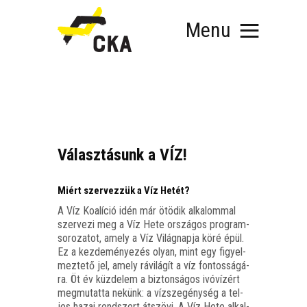
Menu
Választásunk a VÍZ!
RÓLUNK
MIT SZERVEZÜNK?
KÉPEZD MAGAD!
Miért szervezzük a Víz Hetét?
TÁMOGATÁS
A Víz Koa­lí­ció idén már ötö­dik alka­lom­mal
TUDÁSTÁR
szer­ve­zi meg a Víz Hete orszá­gos prog­ram­
so­ro­za­tot, amely a Víz Világ­nap­ja köré épül.
HÍREINK
Ez a kez­de­mé­nye­zés olyan, mint egy figyel­
mez­te­tő jel, amely rávi­lá­gít a víz fon­tos­sá­gá­
ra. Öt év küz­de­lem a biz­ton­sá­gos ivó­ví­zért
meg­mu­tat­ta nekünk: a víz­sze­gény­ség a tel­
jes hazai rend­szert átszö­vi. A Víz Hete alkal­