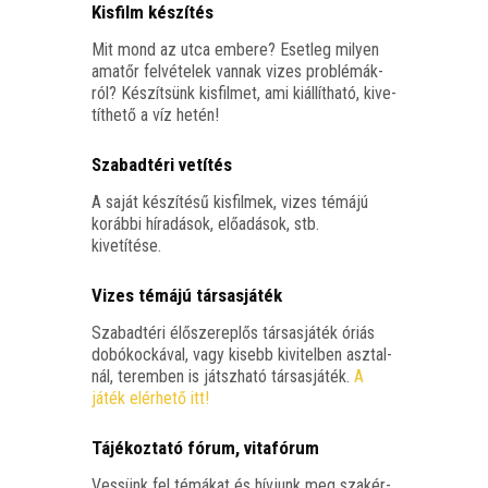
Kisfilm készítés
Mit mond az utca embe­re? Eset­leg milyen
ama­tőr fel­vé­te­lek van­nak vizes prob­lé­mák­
ról? Készít­sünk kis­fil­met, ami kiál­lít­ha­tó, kive­
tít­he­tő a víz hetén!
Szabadtéri vetítés
A saját készí­té­sű kis­fil­mek, vizes témá­jú
koráb­bi hír­adá­sok, elő­adá­sok, stb.
kivetítése.
Vizes témájú társasjáték
Sza­bad­té­ri élő­sze­rep­lős tár­sas­já­ték óri­ás
dobó­koc­ká­val, vagy kisebb kivi­tel­ben asz­tal­
nál, terem­ben is játsz­ha­tó tár­sas­já­ték.
A
játék elér­he­tő itt!
Tájékoztató fórum, vitafórum
Ves­sünk fel témá­kat és hív­junk meg szak­ér­