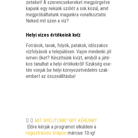
ze­te­ket! A sze­ren­cse­ke­re­ket meg­pör­get­ve
kapunk egy nekünk szó­lót a sok közül, amit
meg­pró­bál­ha­tunk magunk­ra vonat­koz­tat­ni.
Neked mit üzen a víz?
Helyi vizes értékeink kvíz
For­rá­sok, tavak, folyók, pata­kok, idő­sza­kos
víz­fo­lyá­sok a tele­pü­lé­sen. Vajon min­den­ki jól
isme­ri őket? Készít­sünk kvízt, ami­ből a játé­
kos tanul­hat a helyi érté­kek­ről! Szük­ség ese­
tén von­juk be helyi kör­nye­zet­vé­del­mi szak­
em­bert az összeállításba!
MIT NYÚJTUNK? MIT KÉRÜNK?
Elő­re kér­jük a prog­ra­mot elkül­de­ni a
regiszt­rá­ci­ós űrla­pon
már­ci­us 10-ig!