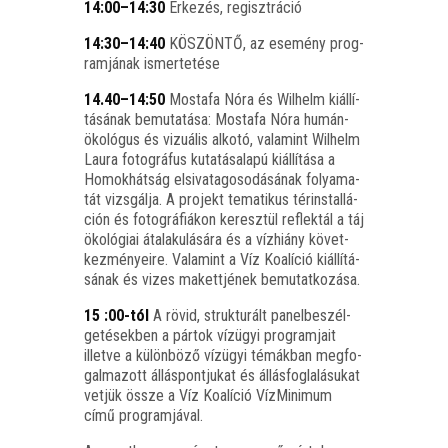
14:00–14:30
Érke­zés, regisztráció
14:30–14:40
KÖSZÖNTŐ, az ese­mény prog­
ram­já­nak ismertetése
14.40–14:50
Mos­ta­fa Nóra és Wil­helm kiál­lí­
tá­sá­nak bemu­ta­tá­sa: Mos­ta­fa Nóra humán­
öko­ló­gus és vizu­á­lis alko­tó, vala­mint Wil­helm
Lau­ra fotog­rá­fus kuta­tás­ala­pú kiál­lí­tá­sa a
Homok­hát­ság elsi­va­ta­go­so­dá­sá­nak folya­ma­
tát vizs­gál­ja. A pro­jekt tema­ti­kus tér­ins­tal­lá­
ci­ón és fotog­rá­fi­á­kon keresz­tül ref­lek­tál a táj
öko­ló­gi­ai átala­ku­lá­sá­ra és a víz­hi­ány követ­
kez­mé­nye­i­re. Vala­mint a Víz Koa­lí­ció kiál­lí­tá­
sá­nak és vizes makett­jé­nek bemutatkozása.
15 :00-tól
A rövid, struk­tu­rált panel­be­szél­
ge­té­sek­ben a pár­tok víz­ügyi prog­ram­ja­it
illet­ve a külön­bö­ző víz­ügyi témák­ban meg­fo­
gal­ma­zott állás­pont­ju­kat és állás­fog­la­lá­su­kat
vet­jük össze a Víz Koa­lí­ció Víz­Mi­ni­mum
című programjával.