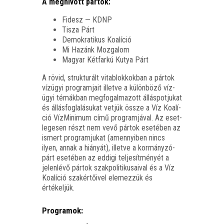
A meg­hí­vott pártok:
Fidesz — KDNP
Tisza Párt
Demok­ra­ti­kus Koalíció
Mi Hazánk Mozgalom
Magyar Két­far­kú Kutya Párt
A rövid, struk­tu­rált vita­blok­kok­ban a pár­tok
víz­ügyi prog­ram­ja­it illet­ve a külön­bö­ző víz­
ügyi témák­ban meg­fo­gal­ma­zott állás­pot­ju­kat
és állás­fog­la­lá­su­kat vet­jük össze a Víz Koa­lí­
ció Víz­Mi­ni­mum című prog­ram­já­val. Az eset­
le­ge­sen részt nem vevő pár­tok ese­té­ben az
ismert prog­ram­ju­kat (amennyi­ben nincs
ilyen, annak a hiá­nyát), illet­ve a kor­mány­zó­
párt ese­té­ben az eddi­gi tel­je­sít­mé­nyét a
jelen­lé­vő pár­tok szak­po­li­ti­ku­sa­i­val és a Víz
Koa­lí­ció szak­ér­tő­i­vel ele­mez­zük és
értékeljük.
Programok: