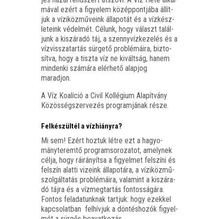
má­val ezért a figye­lem közép­pont­já­ba állít­
juk a vízi­köz­mű­ve­ink álla­po­tát és a víz­kész­
le­te­ink védel­mét. Célunk, hogy választ talál­
junk a kiszá­ra­dó táj, a szenny­víz­ke­ze­lés és a
víz­vissza­tar­tás sür­ge­tő prob­lé­má­i­ra, biz­to­
sít­va, hogy a tisz­ta víz ne kivált­ság, hanem
min­den­ki szá­má­ra elér­he­tő alap­jog
maradjon.
A Víz Koa­lí­ció a Civil Kol­lé­gi­um Ala­pít­vány
Közös­ség­szer­ve­zés prog­ram­já­nak része.
Felkészültél a vízhiányra?
Mi sem! Ezért hoz­tuk lét­re ezt a hagyo­
mány­te­rem­tő prog­ram­so­ro­za­tot, amely­nek
cél­ja, hogy ráirá­nyít­sa a figyel­met fel­szí­ni és
fel­szín alat­ti vize­ink álla­po­tá­ra, a vízi­köz­mű-
szol­gál­ta­tás prob­lé­má­i­ra, vala­mint a kiszá­ra­
dó táj­ra és a víz­meg­tar­tás fon­tos­sá­gá­ra.
Fon­tos fel­ada­tunk­nak tart­juk: hogy ezek­kel
kap­cso­lat­ban fel­hív­juk a dön­tés­ho­zók figyel­
mét a sür­gős beavat­ko­zás