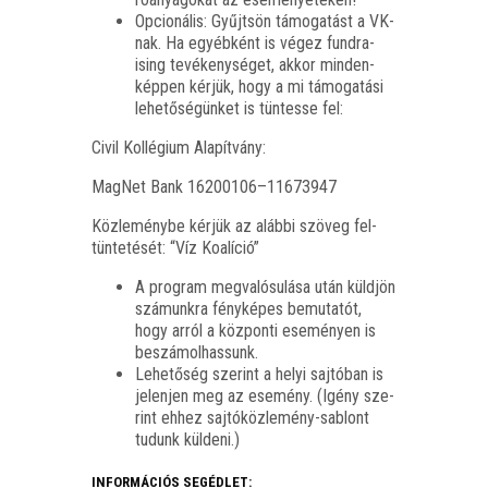
Opci­o­ná­lis: Gyűjt­sön támo­ga­tást a VK-
nak. Ha egyéb­ként is végez fund­ra­
ising tevé­keny­sé­get, akkor min­den­
kép­pen kér­jük, hogy a mi támo­ga­tá­si
lehe­tő­sé­gün­ket is tün­tes­se fel:
Civil Kol­lé­gi­um Alapítvány:
Mag­Net Bank 16200106–11673947
Köz­le­mény­be kér­jük az aláb­bi szö­veg fel­
tün­te­té­sét: “Víz Koalíció”
A prog­ram meg­va­ló­su­lá­sa után küld­jön
szá­munk­ra fény­ké­pes bemu­ta­tót,
hogy arról a köz­pon­ti ese­mé­nyen is
beszámolhassunk.
Lehe­tő­ség sze­rint a helyi saj­tó­ban is
jelen­jen meg az ese­mény. (Igény sze­
rint ehhez saj­tó­köz­le­mény-sab­lont
tudunk küldeni.)
INFORMÁCIÓS SEGÉDLET: