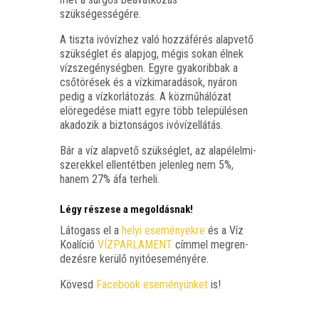
szükségességére.
A tisz­ta ivó­víz­hez való hoz­zá­fé­rés alap­ve­tő
szük­ség­let és alap­jog, még­is sokan élnek
víz­sze­gény­ség­ben. Egy­re gya­ko­rib­bak a
cső­tö­ré­sek és a víz­ki­ma­ra­dá­sok, nyá­ron
pedig a víz­kor­lá­to­zás. A köz­mű­há­ló­zat
elöre­ge­dé­se miatt egy­re több tele­pü­lé­sen
aka­do­zik a biz­ton­sá­gos ivóvízellátás.
Bár a víz alap­ve­tő szük­ség­let, az alap­élel­mi­
sze­rek­kel ellen­tét­ben jelen­leg nem 5%,
hanem 27% áfa terheli.
Légy részese a megoldásnak!
Láto­gass el a
helyi ese­mé­nyek­re
és a Víz
Koa­lí­ció
VÍZPARLAMENT
cím­mel meg­ren­
de­zés­re kerü­lő nyitóeseményére.
Kövesd
Face­book ese­mé­nyün­ket
is!