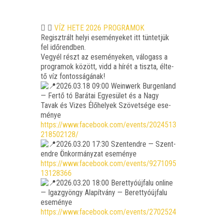
VÍZ HETE 2026 PROGRAMOK
Regiszt­rált helyi ese­mé­nye­ket itt tün­tet­jük
fel idő­rend­ben.
Vegyél részt az ese­mé­nye­ken, válo­gass a
prog­ra­mok között, vidd a hírét a tisz­ta, élte­
tő víz fontosságának!
2026.03.18 09:00 Wein­werk Bur­gen­land
— Fer­tő tó Bará­tai Egye­sü­let és a Nagy
Tavak és Vizes Élő­he­lyek Szö­vet­sé­ge ese­
mé­nye
https://www.facebook.com/events/2024513
218502128/
2026.03.20 17:30 Szent­end­re — Szent­
end­re Önkor­mány­zat ese­mé­nye
https://www.facebook.com/events/9271095
13128366
2026.03.20 18:00 Berettyó­új­fa­lu online
— Igaz­gyöngy Ala­pít­vány — Berettyó­új­fa­lu
ese­mé­nye
https://www.facebook.com/events/2702524