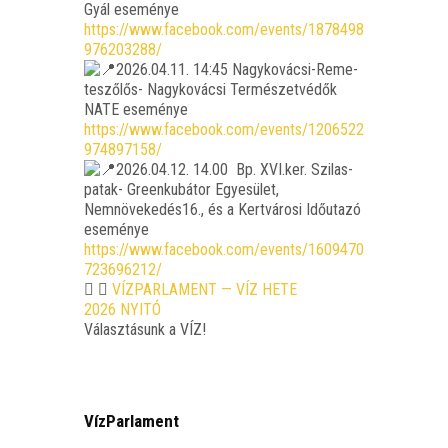
Gyál ese­mé­nye
https://www.facebook.com/events/1878498
976203288/
2026.04.11. 14:45 Nagy­ko­vá­csi-Reme­
te­sző­lős- Nagy­ko­vá­csi Ter­mé­szet­vé­dők
NATE ese­mé­nye
https://www.facebook.com/events/1206522
974897158/
2026.04.12. 14.00 Bp. XVI.ker. Szi­las-
patak- Green­ku­bá­tor Egye­sü­let,
Nemnövekedés16., és a Kert­vá­ro­si Idő­uta­zó
ese­mé­nye
https://www.facebook.com/events/1609470
723696212/
VÍZPARLAMENT — VÍZ HETE
2026 NYITÓ
Válasz­tá­sunk a VÍZ!
VízParlament