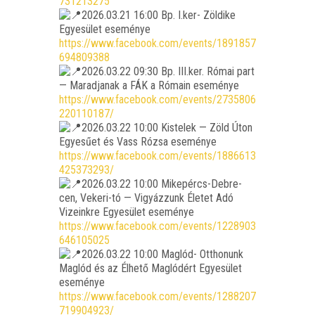
731213275
2026.03.21 16:00 Bp. I.ker- Zöl­di­ke
Egye­sü­let ese­mé­nye
https://www.facebook.com/events/1891857
694809388
2026.03.22 09:30 Bp. III.ker. Római part
— Marad­ja­nak a FÁK a Róma­in ese­mé­nye
https://www.facebook.com/events/2735806
220110187/
2026.03.22 10:00 Kis­te­lek — Zöld Úton
Egye­sű­et és Vass Rózsa ese­mé­nye
https://www.facebook.com/events/1886613
425373293/
2026.03.22 10:00 Mikep­ércs-Deb­re­
cen, Veke­ri-tó — Vigyáz­zunk Éle­tet Adó
Vize­ink­re Egye­sü­let ese­mé­nye
https://www.facebook.com/events/1228903
646105025
2026.03.22 10:00 Mag­lód- Ott­ho­nunk
Mag­lód és az Élhe­tő Mag­ló­dért Egye­sü­let
ese­mé­nye
https://www.facebook.com/events/1288207
719904923/