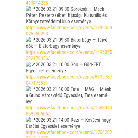
413414236
2026.03.21 09:30 Sorok­sár — Mach
Péter, Pest­er­zsé­be­ti Ifjú­sá­gi, Kul­tu­rá­lis és
Kör­nye­zet­vé­del­mi klub ese­mé­nye
https://www.facebook.com/events/1199069
025550293
2026.03.21 09:30 Bia­tor­bágy — Táj­vé­
dők — Bia­tor­bágy ese­mé­nye
https://www.facebook.com/events/1495855
202176456/
2026.03.21 10:00 Göd — Göd-ÉRT
Egye­sü­let ese­mé­nye
https://www.facebook.com/events/8105787
04717555/
2026.03.21 10:00 Tata — MAG — Miénk
a Grund Város­vé­dő Egye­sü­let, Tata ese­mé­
nye
https://www.facebook.com/events/1588940
868980666/
2026.03.21 14:00 Rezi — Ková­csi-hegy
Bará­tai Egye­sü­let ese­mé­nye
https://www.facebook.com/events/1764282