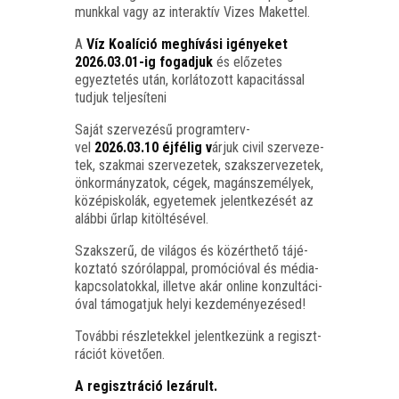
munk­kal vagy az inter­ak­tív Vizes Makettel.
A
Víz Koa­lí­ció meg­hí­vá­si igé­nye­ket
2026.03.01-ig fogad­juk
és elő­ze­tes
egyez­te­tés után, kor­lá­to­zott kapa­ci­tás­sal
tud­juk teljesíteni
Saját szer­ve­zé­sű prog­ram­terv­
vel
2026.03.10 éjfé­lig v
árjuk civil szer­ve­ze­
tek, szak­mai szer­ve­ze­tek, szak­szer­ve­ze­tek,
önkor­mány­za­tok, cégek, magán­sze­mé­lyek,
közép­is­ko­lák, egye­te­mek jelent­ke­zé­sét az
aláb­bi űrlap kitöltésével.
Szak­sze­rű, de vilá­gos és köz­ért­he­tő tájé­
koz­ta­tó szó­ró­lap­pal, pro­mó­ci­ó­val és média­
kap­cso­la­tok­kal, illet­ve akár online kon­zul­tá­ci­
ó­val támo­gat­juk helyi kezdeményezésed!
Továb­bi rész­le­tek­kel jelent­ke­zünk a regiszt­
rá­ci­ót követően.
A regiszt­rá­ció lezárult.