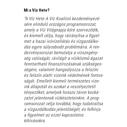
Mi a Víz Hete?
“A
Víz Hete
A Víz Koa­lí­ció kez­de­mé­nye­zé­
sé­re elin­du­ló orszá­gos prog­ram­so­ro­zat,
amely a Víz Világ­nap­ja köré szer­ve­ző­dik,
és kiemelt cél­ja, hogy ráirá­nyít­sa a figyel­
met a hazai ivó­víz­el­lá­tás és víz­gaz­dál­ko­
dás egy­re súlyos­bo­dó prob­lé­má­i­ra. A ren­
dez­vény­so­ro­zat bemu­tat­ja a víz­sze­gény­
ség való­sá­gát, rávi­lá­gít a vízi­köz­mű-ága­zat
fenn­tart­ha­tó finan­szí­ro­zá­sá­nak szük­sé­ges­
sé­gé­re, vala­mint hang­sú­lyoz­za a fel­szí­ni
és fel­szín alat­ti vize­ink védel­mé­nek fon­tos­
sá­gát. Emel­lett kieme­li ter­mé­sze­tes vize­
ink álla­po­tát és azo­kat a veszé­lyez­te­tő
ténye­ző­ket, ame­lyek hosszú távon koc­ká­
za­tot jelen­te­nek víz­kész­le­te­ink­re. A prog­
ram­so­ro­zat cél­ja továb­bá, hogy tuda­to­sít­sa
a víz­gaz­dál­ko­dás jelen­tő­sé­gét, és fel­hív­ja
a figyel­met az ezzel kap­cso­la­tos
kihívásokra.