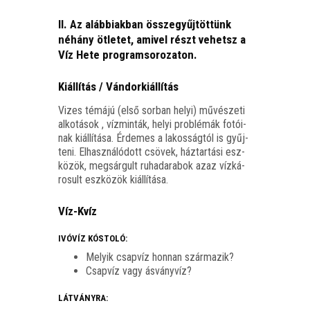
II. Az alábbiakban összegyűjtöttünk
néhány ötletet, amivel részt vehetsz a
Víz Hete programsorozaton.
Kiállítás / Vándorkiállítás
Vizes témá­jú (első sor­ban helyi) művé­sze­ti
alko­tá­sok , víz­min­ták, helyi prob­lé­mák fotó­i­
nak kiál­lí­tá­sa. Érde­mes a lakos­ság­tól is gyűj­
te­ni. Elhasz­ná­ló­dott csö­vek, ház­tar­tá­si esz­
kö­zök, meg­sár­gult ruha­da­ra­bok azaz víz­ká­
ro­sult esz­kö­zök kiállítása.
Víz-Kvíz
IVÓVÍZ KÓSTOLÓ:
Melyik csap­víz hon­nan származik?
Csap­víz vagy ásványvíz?
LÁTVÁNYRA: