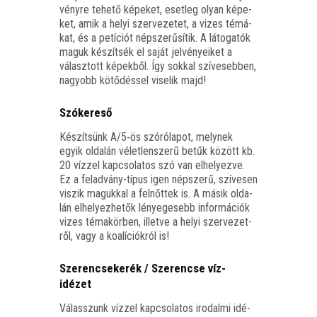
vény­re tehe­tő képe­ket, eset­leg olyan képe­
ket, amik a helyi szer­ve­ze­tet, a vizes témá­
kat, és a petí­ci­ót nép­sze­rű­sí­tik. A láto­ga­tók
maguk készít­sék el saját jel­vé­nye­i­ket a
válasz­tott képek­ből. Így sok­kal szí­ve­seb­ben,
nagyobb kötő­dés­sel vise­lik majd!
Szókereső
Készít­sünk A/5‑ös szó­ró­la­pot, mely­nek
egyik olda­lán vélet­len­sze­rű betűk között kb.
20 víz­zel kap­cso­la­tos szó van elhe­lyez­ve.
Ez a fel­ad­vány-típus igen nép­sze­rű, szí­ve­sen
viszik maguk­kal a fel­nőt­tek is. A másik olda­
lán elhe­lyez­he­tők lénye­ge­sebb infor­má­ci­ók
vizes téma­kör­ben, illet­ve a helyi szer­ve­zet­
ről, vagy a koa­lí­ci­ók­ról is!
Szerencsekerék / Szerencse víz-
idézet
Válasszunk víz­zel kap­cso­la­tos iro­dal­mi idé­