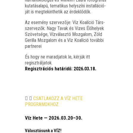
kuta­tás­ala­pú, tema­ti­kus hely­szí­ni ins­tal­lá­ci­ó­
ját is meg­te­kint­he­tik az érdeklődők.
Az ese­mény szer­ve­ző­je: Víz Koa­lí­ció Társ­
szer­ve­zők: Nagy Tavak és Vizes Élő­he­lyek
Szö­vet­sé­ge, Víz­vá­lasz­tó Moz­ga­lom, Zöld
Geril­la Moz­ga­lom és a Víz Koa­lí­ció továb­bi
partnerei
És hogy ne marad­ja­tok le, kér­jük itt
regisztráljatok.
Regiszt­rá­ci­ós határ­idő:
2026.03.18.
CSATLAKOZZ A VÍZ HETE
PROGRAMOKHOZ
Víz Hete — 2026.03.20–30.
Választásunk a VÍZ!