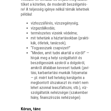
tő­ket a kötet­len, de mode­rált beszél­ge­tés­
re! A tel­jes­ség igé­nye nél­kül témák lehet­nek
például:
víz­hoz­zá­fé­rés, vízszegénység;
víz­gaz­dál­ko­dás;
ter­mé­sze­tes vize­ink védelme;
mit tehe­tünk a ház­tar­tá­sok­ban (prak­ti­
kák, ötle­tek, tanácsok);
“Fogyasszunk csap­vi­zet!”
“Min­den, amit tud­ni akar­tál a víz­ről!” —
hív­juk meg a helyi szol­gál­ta­tót és
beszél­ges­sünk azok­ról a dol­gok­ról,
amik­ről álta­lá­ban keve­set tudunk (javí­
tá­si, kar­ban­tar­tá­si mun­kák folya­ma­tai
— pl. miért kell hete­kig kerül­get­ni a
meg­bon­tott útsza­kaszt és miért nem
lehet azon­nal leasz­fal­toz­ni, stb.), víz­
szol­gál­ta­tók nehéz­sé­gei (szak­em­ber
hiány, finan­szí­ro­zás nehézségei).
Kórus, tánc