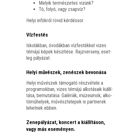
Melyik ter­mé­sze­tes vizünk?
Tó, folyó, vagy csapvíz?
Helyi infók­ról rövid kérdéssor.
Vízfestés
Isko­lák­ban, óvo­dák­ban víz­fes­ték­kel vizes
témá­jú képek készí­té­se. Rajz­ver­seny, eset­
leg pályázat.
Helyi művészek, zenészek bevonása
Helyi művé­szek támo­ga­tó rész­vé­te­le a
prog­ra­mok­ban, vizes témá­jú alko­tá­sa­ik kiál­lí­
tá­sa, bemu­ta­tá­sa. Galé­ri­ák, múze­u­mok, alko­
tó­mű­he­lyek, művész­te­le­pek is part­ne­rek
lehet­nek ebben.
Zenepályázat, koncert a kiállításon,
vagy más eseményen.