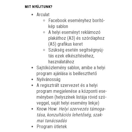
MIT NYÚJTUNK?
Arcu­lat
Face­book ese­mény­hez borí­tó­
kép sablon
A helyi ese­ményt rek­lá­mo­zó
pla­kát­hoz (A3) és szó­ró­lap­hoz
(A5) gra­fi­kus keret
Szük­ség ese­tén segít­ség­nyúj­
tás ezek elké­szí­té­sé­hez,
használatához
Saj­tó­köz­le­mény sab­lon, ami­be a helyi
prog­ram aján­lá­sa is beilleszthető
Nyil­vá­nos­ság
A regiszt­rált szer­ve­zet és a helyi
prog­ram meg­je­le­né­se a köz­pon­ti ese­
mény­ben (hely­szí­nek lis­tá­ja rövid szö­
veg­gel, saját helyi ese­mény linkje)
Know How:
Helyi szer­ve­zés támo­ga­
tá­sa, kon­zul­tá­ci­ós lehe­tő­ség, szak­
mai tanácsadás
Prog­ram ötletek