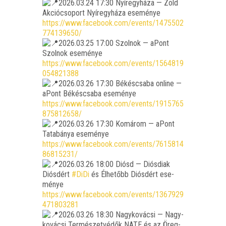
2026.03.24 17:30 Nyír­egy­há­za — Zöld
Akció­cso­port Nyír­egy­há­za ese­mé­nye
https://www.facebook.com/events/1475502
774139650/
2026.03.25 17:00 Szol­nok — aPont
Szol­nok ese­mé­nye
https://www.facebook.com/events/1564819
054821388
2026.03.26 17:30 Békés­csa­ba online —
aPont Békés­csa­ba ese­mé­nye
https://www.facebook.com/events/1915765
875812658/
2026.03.26 17:30 Komá­rom — aPont
Tata­bá­nya ese­mé­nye
https://www.facebook.com/events/7615814
86815231/
2026.03.26 18:00 Diósd — Diós­di­ak
Diós­dért
#DiDi
és Élhe­tőbb Diós­dért ese­
mé­nye
https://www.facebook.com/events/1367929
471803281
2026.03.26 18:30 Nagy­ko­vá­csi — Nagy­
ko­vá­csi Ter­mé­szet­vé­dők NATE és az Öreg­