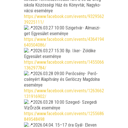
is­ko­la Közös­sé­gi Ház és Könyv­tár, Nagy­ko­
vá­csi ese­mé­nye
https://www.facebook.com/events/9329562
39225111/
2026.03.27 10:00 Szi­get­vár- Alma­szi­
get Egye­sü­let ese­mé­nye
https://www.facebook.com/events/4364194
640504086/
2026.03.27 15:30 Bp. I.ker- Zöl­di­ke
Egye­sü­let ese­mé­nye
https://www.facebook.com/events/1455066
136297784/
2026.03.28 09:00 Perő­csény- Perő­
csé­nyért Ala­pít­vány és Ger­ló­czy Mag­dol­na
ese­mé­nye
https://www.facebook.com/events/1263662
131916902/
2026.03.28 10:00 Sze­ged- Sze­ge­di
Víz­Őr­zők ese­mé­nye
https://www.facebook.com/events/1255686
849548498
2026.04.04. 15–17 óra
Gyál- Ele­ven