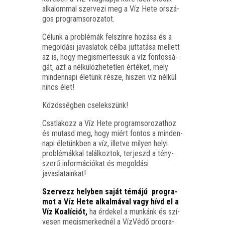
alka­lom­mal szer­ve­zi meg a Víz Hete orszá­
gos programsorozatot.
Célunk a prob­lé­mák fel­szín­re hozá­sa és a
meg­ol­dá­si javas­la­tok cél­ba jut­ta­tá­sa mel­lett
az is, hogy meg­is­mer­tes­sük a víz fon­tos­sá­
gát, azt a nél­kü­löz­he­tet­len érté­ket, mely
min­den­na­pi éle­tünk része, hiszen víz nél­kül
nincs élet!
Közös­ség­ben cselekszünk!
Csat­la­kozz a Víz Hete prog­ram­so­ro­zat­hoz
és mutasd meg, hogy miért fon­tos a min­den­
na­pi éle­tünk­ben a víz, illet­ve milyen helyi
prob­lé­mák­kal talál­koz­tok, ter­jeszd a tény­
sze­rű infor­má­ci­ó­kat és meg­ol­dá­si
javaslatainkat!
Szer­vezz hely­ben saját témá­jú prog­ra­
mot a Víz Hete alkal­má­val vagy hívd el a
Víz Koa­lí­ci­ót,
ha érde­kel a mun­kánk és szí­
ve­sen meg­is­mer­ked­nél a Víz­Vé­dő prog­ra­