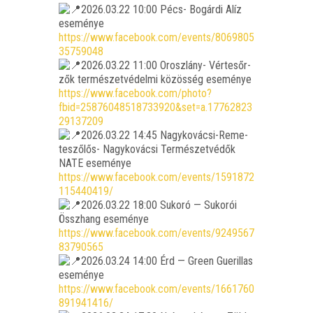
2026.03.22 10:00 Pécs- Bogár­di Alíz
ese­mé­nye
https://www.facebook.com/events/8069805
35759048
2026.03.22 11:00 Orosz­lány- Vért­es­őr­
zők ter­mé­szet­vé­del­mi közös­ség ese­mé­nye
https://www.facebook.com/photo?
fbid=25876048518733920&set=a.17762823
29137209
2026.03.22 14:45 Nagy­ko­vá­csi-Reme­
te­sző­lős- Nagy­ko­vá­csi Ter­mé­szet­vé­dők
NATE ese­mé­nye
https://www.facebook.com/events/1591872
115440419/
2026.03.22 18:00 Suko­ró — Sukor­ói
Össz­hang ese­mé­nye
https://www.facebook.com/events/9249567
83790565
2026.03.24 14:00 Érd — Green Gue­ril­las
ese­mé­nye
https://www.facebook.com/events/1661760
891941416/