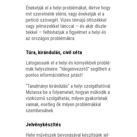
Éne­kel­jük el a helyi prob­lé­má­kat, illet­ve hogy
mit sze­ret­nénk elér­ni, vagy éne­kel­jük el a
petí­ció szö­ve­gét. Vizes témá­jú öltö­zék­kel
vagy jel­me­zek­kel tánc­cal — és akár dísz­le­
tek­kel — fel­hív­hat­juk a figyel­met a helyi és
az orszá­gos problémákra.
Túra, kirándulás, civil séta
Láto­gas­sunk el a helyi és kör­nyék­be­li prob­lé­
mák hely­szí­ne­i­re. “Ide­gen­ve­ze­tő” segít­he­ti a
pon­tos infor­má­ci­ók­hoz jutást!
“Tanul­má­nyi kirán­du­lás” a helyi szol­gál­ta­tó­val.
Mutas­sa be a folya­ma­ta­it, hogyan műkö­dik a
vízi­köz­mű szol­gál­ta­tás, milyen gya­kor­la­ta­ik
van­nak, eset­leg ők milyen prob­lé­mák­kal
szembesülnek.
Jelvénykészítés
Helyi művé­szek bevo­ná­sá­val készít­sünk jel­