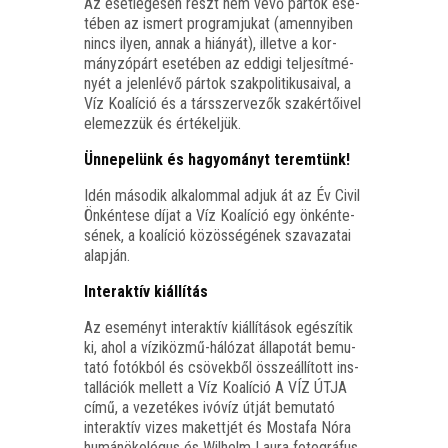
Az eset­le­ge­sen részt nem vevő pár­tok ese­
té­ben az ismert prog­ram­ju­kat (amennyi­ben
nincs ilyen, annak a hiá­nyát), illet­ve a kor­
mány­zó­párt ese­té­ben az eddi­gi tel­je­sít­mé­
nyét a jelen­lé­vő pár­tok szak­po­li­ti­ku­sa­i­val, a
Víz Koa­lí­ció és a társ­szer­ve­zők szak­ér­tő­i­vel
ele­mez­zük és értékeljük.
Ünne­pe­lünk és hagyo­mányt teremtünk!
Idén máso­dik alka­lom­mal adjuk át az Év Civil
Önkén­te­se díjat a Víz Koa­lí­ció egy önkén­te­
sé­nek, a koa­lí­ció közös­sé­gé­nek sza­va­za­tai
alapján.
Inter­ak­tív kiállítás
Az ese­ményt inter­ak­tív kiál­lí­tá­sok egé­szí­tik
ki, ahol a vízi­köz­mű-háló­zat álla­po­tát bemu­
ta­tó fotók­ból és csö­vek­ből össze­ál­lí­tott ins­
tal­lá­ci­ók mel­lett a Víz Koa­lí­ció A VÍZ ÚTJA
című, a veze­té­kes ivó­víz útját bemu­ta­tó
inter­ak­tív vizes makett­jét és Mos­ta­fa Nóra
humán­öko­ló­gus és Wil­helm Lau­ra fotog­rá­fus