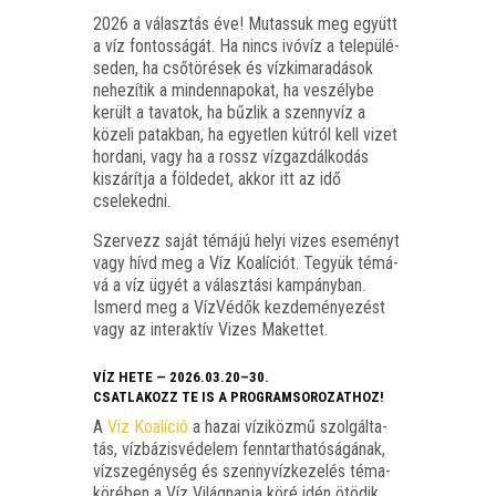
2026 a válasz­tás éve! Mutas­suk meg együtt
a víz fon­tos­sá­gát. Ha nincs ivó­víz a tele­pü­lé­
se­den, ha cső­tö­ré­sek és víz­ki­ma­ra­dá­sok
nehe­zí­tik a min­den­na­po­kat, ha veszély­be
került a tava­tok, ha bűz­lik a szenny­víz a
köze­li patak­ban, ha egyet­len kút­ról kell vizet
hor­da­ni, vagy ha a rossz víz­gaz­dál­ko­dás
kiszá­rít­ja a föl­de­det, akkor itt az idő
cselekedni.
Szer­vezz saját témá­jú helyi vizes ese­ményt
vagy hívd meg a Víz Koa­lí­ci­ót. Tegyük témá­
vá a víz ügyét a válasz­tá­si kam­pány­ban.
Ismerd meg a Víz­Vé­dők kez­de­mé­nye­zést
vagy az inter­ak­tív Vizes Makettet.
VÍZ HETE — 2026.03.20–30.
CSATLAKOZZ TE IS A PROGRAMSOROZATHOZ!
A
Víz Koa­lí­ció
a hazai vízi­köz­mű szol­gál­ta­
tás, víz­bá­zis­vé­de­lem fenn­tart­ha­tó­sá­gá­nak,
víz­sze­gény­ség és szenny­víz­ke­ze­lés téma­
kö­ré­ben a Víz Világ­nap­ja köré idén ötö­dik