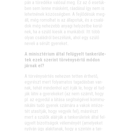
pán a töre­dé­ke való­sul meg. Ez az ő ese­tük­
ben sem len­ne más­ként, ráadá­sul így nem is
lehet­né­nek közös­ség­ben. A fej­lő­dé­sük meg­
áll, még romol­hat is az álla­po­tuk, és a csa­lá­
dok még nehe­zebb anya­gi hely­zet­be kerül­
nek, ha a szü­lő kiesik a mun­ká­ból. Itt több
olyan csa­lád­ról beszé­lünk, ahol egy szü­lő
neve­li a sérült gyereket..
A minisz­té­ri­um által fel­ügyelt tan­ke­rü­le­
tek ezek sze­rint tör­vény­sér­tő módon
jár­nak el?
A tör­vény­sér­tés nehe­zen tet­ten ért­he­tő,
egy­részt mert folya­ma­tos taga­dás­ban van­
nak, tehát min­den­hol azt írják le, hogy el tud­
ják lát­ni a gye­re­ke­ket (az nem szá­mít, hogy
pl. az egye­dül a látá­sa segít­sé­gé­vel kom­mu­
ni­kál­ni tudó gye­rek szá­má­ra a vakok inté­ze­
tét uta­sít­ják, hogy vegyék fel), más­részt
mert a szü­lők alá­ír­ják a tan­ke­rü­le­tek által fel­
ügyelt bizott­sá­gok véle­mé­nyét (ame­lye­ket
nyil­ván úgy ala­kí­ta­nak, hogy a szin­tén a tan­