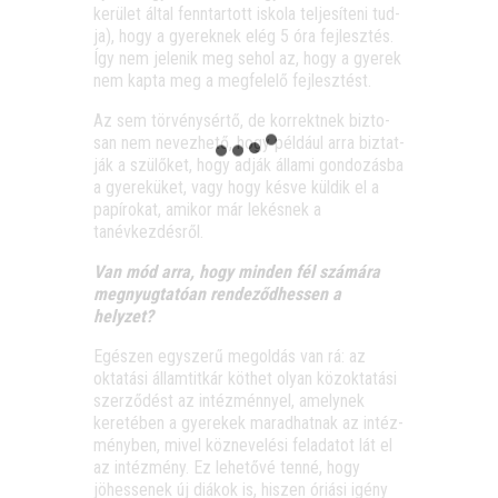
ke­rü­let által fenn­tar­tott isko­la tel­je­sí­te­ni tud­
ja), hogy a gye­rek­nek elég 5 óra fej­lesz­tés.
Így nem jele­nik meg sehol az, hogy a gye­rek
nem kap­ta meg a meg­fe­le­lő fejlesztést.
Az sem tör­vény­sér­tő, de kor­rekt­nek biz­to­
san nem nevez­he­tő, hogy pél­dá­ul arra biz­tat­
ják a szü­lő­ket, hogy adják álla­mi gon­do­zás­ba
a gye­re­kü­ket, vagy hogy kés­ve kül­dik el a
papí­ro­kat, ami­kor már lekés­nek a
tanévkezdésről.
Van mód arra, hogy min­den fél szá­má­ra
meg­nyug­ta­tó­an ren­de­ződ­hes­sen a
helyzet?
Egé­szen egy­sze­rű meg­ol­dás van rá: az
okta­tá­si állam­tit­kár köt­het olyan köz­ok­ta­tá­si
szer­ző­dést az intéz­ménnyel, amely­nek
kere­té­ben a gye­re­kek marad­hat­nak az intéz­
mény­ben, mivel köz­ne­ve­lé­si fel­ada­tot lát el
az intéz­mény. Ez lehe­tő­vé ten­né, hogy
jöhes­se­nek új diá­kok is, hiszen óri­á­si igény