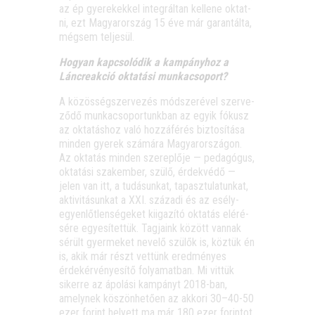
az ép gye­re­kek­kel integ­rál­tan kel­le­ne oktat­
ni, ezt Magyar­or­szág 15 éve már garan­tál­ta,
még­sem teljesül.
Hogyan kap­cso­ló­dik a kam­pány­hoz a
Lánc­re­ak­ció okta­tá­si munkacsoport?
A közös­ség­szer­ve­zés mód­sze­ré­vel szer­ve­
ző­dő mun­ka­cso­por­tunk­ban az egyik fókusz
az okta­tás­hoz való hoz­zá­fé­rés biz­to­sí­tá­sa
min­den gye­rek szá­má­ra Magyar­or­szá­gon.
Az okta­tás min­den sze­rep­lő­je — peda­gó­gus,
okta­tá­si szak­em­ber, szü­lő, érdek­vé­dő —
jelen van itt, a tudá­sun­kat, tapasz­tu­la­tun­kat,
akti­vi­tá­sun­kat a XXI. szá­za­di és az esély­
egyen­lőt­len­sé­ge­ket kiiga­zí­tó okta­tás eléré­
sé­re egye­sí­tet­tük. Tag­ja­ink között van­nak
sérült gyer­me­ket neve­lő szü­lők is, köz­tük én
is, akik már részt vet­tünk ered­mé­nyes
érdek­ér­vé­nye­sí­tő folya­mat­ban. Mi vit­tük
siker­re az ápo­lá­si kam­pányt 2018-ban,
amely­nek köszön­he­tő­en az akko­ri 30–40-50
ezer forint helyett ma már 180 ezer forin­tot