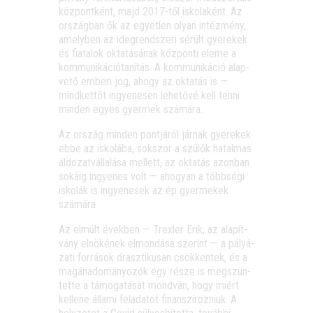
köz­pont­ként, majd 2017-től isko­la­ként. Az
ország­ban ők az egyet­len olyan intéz­mény,
amely­ben az ideg­rend­sze­ri sérült gye­re­kek
és fia­ta­lok okta­tá­sá­nak köz­pon­ti ele­me a
kom­mu­ni­ká­ció­ta­ní­tás. A kom­mu­ni­ká­ció alap­
ve­tő embe­ri jog, ahogy az okta­tás is —
mind­ket­tőt ingye­ne­sen lehe­tő­vé kell ten­ni
min­den egyes gyer­mek számára.
Az ország min­den pont­já­ról jár­nak gye­re­kek
ebbe az isko­lá­ba, sok­szor a szü­lők hatal­mas
áldo­zat­vál­la­lá­sa mel­lett, az okta­tás azon­ban
soká­ig ingye­nes volt — aho­gyan a több­sé­gi
isko­lák is ingye­ne­sek az ép gyer­me­kek
számára.
Az elmúlt évek­ben — Trex­ler Erik, az ala­pít­
vány elnö­ké­nek elmon­dá­sa sze­rint — a pályá­
za­ti for­rá­sok drasz­ti­ku­san csök­ken­tek, és a
magá­n­ado­má­nyo­zók egy része is meg­szün­
tet­te a támo­ga­tá­sát mond­ván, hogy miért
kel­le­ne álla­mi fel­ada­tot finan­szí­roz­ni­uk. A