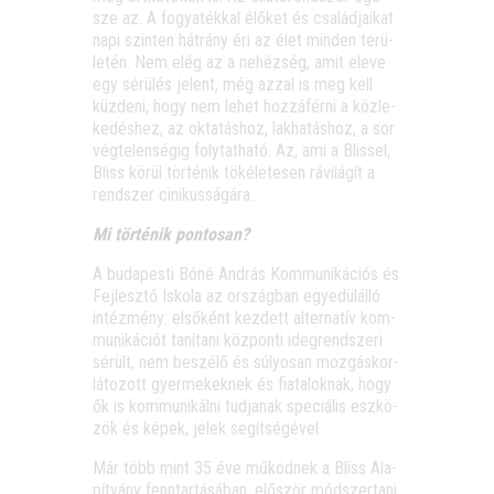
sze az. A fogya­ték­kal élő­ket és csa­lád­ja­i­kat
napi szin­ten hát­rány éri az élet min­den terü­
le­tén. Nem elég az a nehéz­ség, amit ele­ve
egy sérü­lés jelent, még azzal is meg kell
küz­de­ni, hogy nem lehet hoz­zá­fér­ni a köz­le­
ke­dés­hez, az okta­tás­hoz, lak­ha­tás­hoz, a sor
vég­te­len­sé­gig foly­tat­ha­tó. Az, ami a Blis­sel,
Bliss körül tör­té­nik töké­le­te­sen rávi­lá­gít a
rend­szer cinikusságára.
Mi tör­té­nik pontosan?
A buda­pes­ti Bóné And­rás Kom­mu­ni­ká­ci­ós és
Fej­lesz­tő Isko­la az ország­ban egye­dül­ál­ló
intéz­mény: első­ként kez­dett alter­na­tív kom­
mu­ni­ká­ci­ót taní­ta­ni köz­pon­ti ideg­rend­sze­ri
sérült, nem beszé­lő és súlyo­san moz­gás­kor­
lá­to­zott gyer­me­kek­nek és fia­ta­lok­nak, hogy
ők is kom­mu­ni­kál­ni tud­ja­nak spe­ci­á­lis esz­kö­
zök és képek, jelek segítségével.
Már több mint 35 éve működ­nek a Bliss Ala­
pít­vány fenn­tar­tá­sá­ban, elő­ször mód­szer­ta­ni