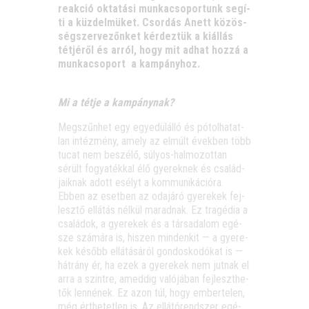
re­ak­ció okta­tá­si mun­ka­cso­por­tunk segí­
ti a küz­del­mü­ket. Csor­dás Anett közös­
ség­szer­ve­zőn­ket kér­dez­tük a kiál­lás
tét­jé­ről és arról, hogy mit adhat hoz­zá a
mun­ka­cso­port a kampányhoz.
Mi a tét­je a kampánynak?
Meg­szűn­het egy egye­dül­ál­ló és pótol­ha­tat­
lan intéz­mény, amely az elmúlt évek­ben több
tucat nem beszé­lő, súlyos-hal­mo­zot­tan
sérült fogya­ték­kal élő gye­rek­nek és csa­lád­
ja­ik­nak adott esélyt a kom­mu­ni­ká­ci­ó­ra.
Ebben az eset­ben az oda­já­ró gye­re­kek fej­
lesz­tő ellá­tás nél­kül marad­nak. Ez tra­gé­dia a
csa­lá­dok, a gye­re­kek és a tár­sa­da­lom egé­
sze szá­má­ra is, hiszen min­den­kit — a gye­re­
kek később ellá­tá­sá­ról gon­dos­ko­dó­kat is —
hát­rány ér, ha ezek a gye­re­kek nem jut­nak el
arra a szint­re, amed­dig való­já­ban fej­leszt­he­
tők len­né­nek. Ez azon túl, hogy ember­te­len,
még ért­he­tet­len is. Az ellá­tó­rend­szer egé­