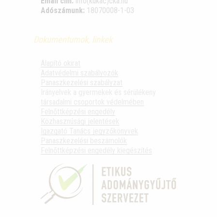
Email cím:
info(kukac)cka.hu
Adószámunk:
18070008-1-03
Dokumentumok, linkek
Alapító okirat
Adatvédelmi szabályozók
Panaszkezelési szabályzat
Irányelvek a gyermekek és sérülékeny
társadalmi csoportok védelmében
Felnőttképzési engedély
Közhasznúsági jelentések
Igazgató Tanács jegyzőkönyvek
Panaszkezelési beszámolók
Felnőttképzési engedély kiegészítés