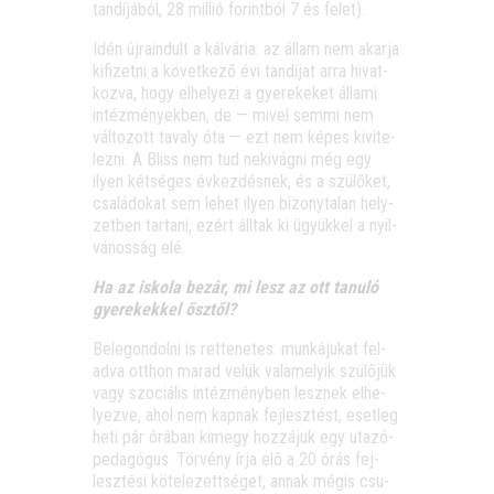
tan­dí­já­ból, 28 mil­lió forint­ból 7 és felet).
Idén újra­in­dult a kál­vá­ria: az állam nem akar­ja
kifi­zet­ni a követ­ke­ző évi tan­dí­jat arra hivat­
koz­va, hogy elhe­lye­zi a gye­re­ke­ket álla­mi
intéz­mé­nyek­ben, de — mivel sem­mi nem
vál­to­zott tavaly óta — ezt nem képes kivi­te­
lez­ni. A Bliss nem tud neki­vág­ni még egy
ilyen két­sé­ges évkez­dés­nek, és a szü­lő­ket,
csa­lá­do­kat sem lehet ilyen bizony­ta­lan hely­
zet­ben tar­ta­ni, ezért áll­tak ki ügyük­kel a nyil­
vá­nos­ság elé.
Ha az isko­la bezár, mi lesz az ott tanu­ló
gye­re­kek­kel ősztől?
Bele­gon­dol­ni is ret­te­ne­tes: mun­ká­ju­kat fel­
ad­va ott­hon marad velük vala­me­lyik szü­lő­jük
vagy szo­ci­á­lis intéz­mény­ben lesz­nek elhe­
lyez­ve, ahol nem kap­nak fej­lesz­tést, eset­leg
heti pár órá­ban kimegy hoz­zá­juk egy uta­zó­
pe­da­gó­gus. Tör­vény írja elő a 20 órás fej­
lesz­té­si köte­le­zett­sé­get, annak még­is csu­