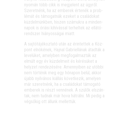
nyo­mán több cikk is meg­je­lent az ügy­ről.
Sze­ret­nénk, ha az embe­rek érte­nék a prob­
lé­mát és támo­gat­nák eze­ket a csa­lá­do­kat
küz­del­münk­ben, hiszen szá­muk­ra a min­den­
na­pok is óri­á­si kihí­vás­sal ter­hel­tek az ellá­tó­
rend­szer hiá­nyos­sá­gai miatt.
A saj­tó­tá­jé­koz­ta­tó után az érin­tet­tek a Köz­
pont elnö­ké­nek, Haj­nal Gab­ri­el­lá­nak átad­ták a
leve­lü­ket, amely­ben meg­fo­gal­maz­ták az
elmúlt egy év küz­del­me­it és kéré­sü­ket a
hely­zet ren­de­zé­sé­re. Amennyi­ben az utób­bi
nem tör­té­nik meg egy hóna­pon belül, akkor
újabb nyil­vá­nos kiál­lás követ­ke­zik, ame­lyen
már sze­ret­nénk, ha a csa­lá­do­kat támo­ga­tó
embe­rek is részt ven­né­nek. A szü­lők elszán­
tak, nem tud­nak már hova hát­rál­ni. Mi pedig a
vég­ső­kig ott állunk mellettük.