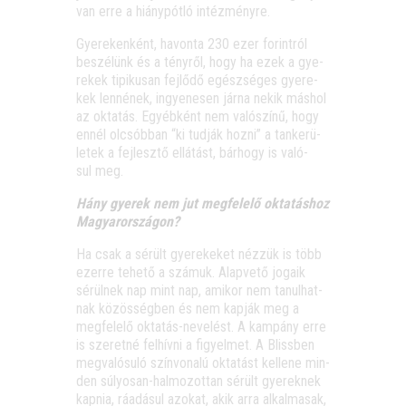
van erre a hiány­pót­ló intézményre.
Gye­re­ken­ként, havon­ta 230 ezer forint­ról
beszé­lünk és a tény­ről, hogy ha ezek a gye­
re­kek tipi­ku­san fej­lő­dő egész­sé­ges gye­re­
kek len­né­nek, ingye­ne­sen jár­na nekik más­hol
az okta­tás. Egyéb­ként nem való­szí­nű, hogy
ennél olcsób­ban “ki tud­ják hoz­ni” a tan­ke­rü­
le­tek a fej­lesz­tő ellá­tást, bár­hogy is való­
sul meg.
Hány gye­rek nem jut meg­fe­le­lő okta­tás­hoz
Magyarországon?
Ha csak a sérült gye­re­ke­ket néz­zük is több
ezer­re tehe­tő a szá­muk. Alap­ve­tő joga­ik
sérül­nek nap mint nap, ami­kor nem tanul­hat­
nak közös­ség­ben és nem kap­ják meg a
meg­fe­le­lő okta­tás-neve­lést. A kam­pány erre
is sze­ret­né fel­hív­ni a figyel­met. A Bliss­ben
meg­va­ló­su­ló szín­vo­na­lú okta­tást kel­le­ne min­
den súlyo­san-hal­mo­zot­tan sérült gye­rek­nek
kap­nia, ráadá­sul azo­kat, akik arra alkal­ma­sak,