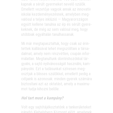
kap­nak a sérült gyer­me­ket neve­lő szü­lők.
Emel­lett veze­tő­je vagyok annak az inno­va­tív
isko­lai kez­de­mé­nye­zés­nek, amely­ben meg­
va­ló­sul a tel­jes ink­lú­zió — Magyar­or­szá­gon
együtt kel­le­ne tanul­nia az ép és sérült gye­re­
kek­nek, de még az sem való­sul meg, hogy
utób­bi­ak egy­ál­ta­lán tanulhassanak.
Mi már meg­ta­pasz­tal­tuk, hogy csak az érin­
tet­tek kiál­lá­sá­val lehet meg­szó­lí­ta­ni a tár­sa­
dal­mat, amely nem rész­vét­len, csu­pán infor­
má­lat­lan. Meg­ta­nul­tunk dön­tés­ho­zók­kal tár­
gyal­ni, a saj­tó nyil­vá­nos­sá­gát hasz­nál­ni, kam­
pá­nyol­ni. Ezt a tudá­sun­kat szí­ve­sen meg­
oszt­juk a blis­ses szü­lők­kel, emel­lett pedig a
cél­ja­ink is azo­no­sak: min­den gye­rek szá­má­ra
biz­to­sí­ta­ni azt az okta­tást, amely a maxi­mu­
mot tud­ja kihoz­ni belőle.
Hol tart most a kampány?
Volt egy saj­tó­tá­jé­koz­ta­tónk a tan­ke­rü­le­te­ket
irá­nyí­tó Kle­bels­berg Köz­pont előtt, amely­nek