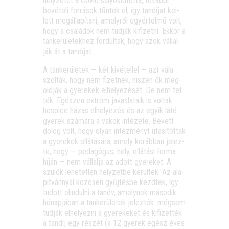
hely­ze­tet a Covid súlyos­bí­tot­ta, továb­bi
bevé­te­li for­rá­sok tűn­tek el, így tan­dí­jat kel­
lett meg­ál­la­pí­ta­ni, amely­ről egy­ér­tel­mű volt,
hogy a csa­lá­dok nem tud­ják kifi­zet­ni. Ekkor a
tan­ke­rü­le­tek­hez for­dul­tak, hogy azok vál­lal­
ják át a tandíjat.
A tan­ke­rü­le­tek — két kivé­tel­lel — azt vála­
szol­ták, hogy nem fizet­nek, hiszen ők meg­
old­ják a gye­re­kek elhe­lye­zé­sét. De nem tet­
ték. Egé­szen ext­rém javas­la­ta­ik is vol­tak:
hos­pice házas elhe­lye­zés és az egyik látó
gye­rek szá­má­ra a vakok inté­ze­te. Bevett
dolog volt, hogy olyan intéz­ményt uta­sí­tot­tak
a gye­re­kek ellá­tá­sá­ra, amely koráb­ban jelez­
te, hogy — peda­gó­gus, hely, ellá­tá­si for­ma
híján — nem vál­lal­ja az adott gye­re­ket. A
szü­lők lehe­tet­len hely­zet­be kerül­tek. Az ala­
pít­vánnyal közö­sen gyűj­tés­be kezd­tek, így
tudott elin­dul­ni a tan­év, amely­nek máso­dik
hónap­já­ban a tan­ke­rü­le­tek jelez­ték: még­sem
tud­ják elhe­lyez­ni a gye­re­ke­ket és kifi­zet­ték
a tan­díj egy részét (a 12 gye­rek egész éves