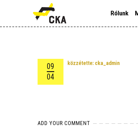
R
Rólunk
M
M
K
T
közzétette:
cka_admin
09
T
04
H
ADD YOUR COMMENT