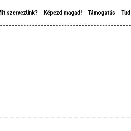
ÓLUNK
it szervezünk?
Képezd magad!
Támogatás
Tud
IT SZERVEZÜNK?
ÉPEZD MAGAD!
ÁMOGATÁS
UDÁSTÁR
ÍREINK