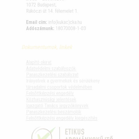
1072 Budapest,
Rákóczi út 14. félemelet 1.
Email cím:
info(kukac)cka.hu
Adószámunk:
18070008-1-03
Dokumentumok, linkek
Alapító okirat
Adatvédelmi szabályozók
Panaszkezelési szabályzat
Irányelvek a gyermekek és sérülékeny
társadalmi csoportok védelmében
Felnőttképzési engedély
Közhasznúsági jelentések
Igazgató Tanács jegyzőkönyvek
Panaszkezelési beszámolók
Felnőttképzési engedély kiegészítés