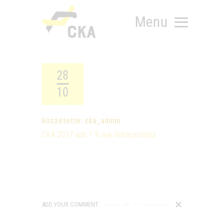
Menu
28
10
RÓLUNK
MIT SZERVEZÜNK?
közzétette:
cka_admin
KÉPEZD MAGAD!
TÁMOGATÁS
CKA 2017 adó 1 %-nak felhasználása
TUDÁSTÁR
HÍREINK
ADD YOUR COMMENT