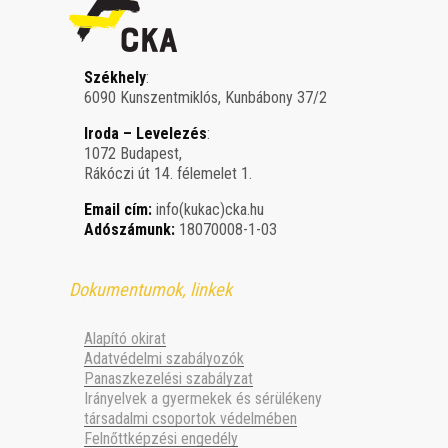
Székhely
:
6090 Kunszentmiklós, Kunbábony 37/2
Iroda – Levelezés
:
1072 Budapest,
Rákóczi út 14. félemelet 1.
Email cím:
info(kukac)cka.hu
Adószámunk:
18070008-1-03
Dokumentumok, linkek
Alapító okirat
Adatvédelmi szabályozók
Panaszkezelési szabályzat
Irányelvek a gyermekek és sérülékeny
társadalmi csoportok védelmében
Felnőttképzési engedély