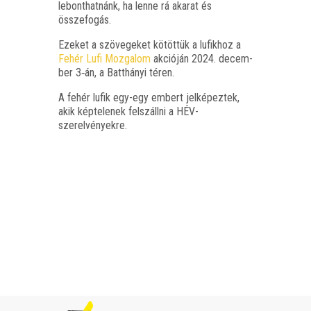
lebont­hat­nánk, ha len­ne rá aka­rat és
összefogás.
Eze­ket a szö­ve­ge­ket kötöt­tük a lufik­hoz a
Fehér Lufi Moz­ga­lom
akci­ó­ján 2024. decem­
ber 3‑án, a Batt­há­nyi téren.
A fehér lufik egy-egy embert jel­ké­pez­tek,
akik kép­te­le­nek fel­száll­ni a HÉV-
szerelvényekre.