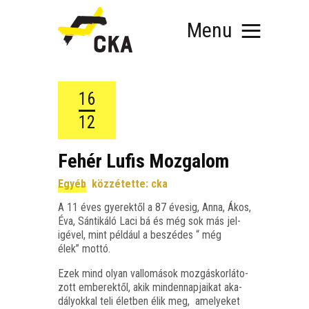
Menu
16
12
RÓLUNK
MIT SZERVEZÜNK?
Fehér Lufis Mozgalom
KÉPEZD MAGAD!
Egyéb
közzétette:
cka
TÁMOGATÁS
TUDÁSTÁR
A 11 éves gye­rek­től a 87 éve­sig, Anna, Ákos,
Éva, Sán­ti­ká­ló Laci bá és még sok más jel­
HÍREINK
igé­vel, mint pél­dá­ul a beszé­des “ még
élek” mottó.
Ezek mind olyan val­lo­má­sok moz­gás­kor­lá­to­
zott embe­rek­től, akik min­den­nap­ja­i­kat aka­
dá­lyok­kal teli élet­ben élik meg, ame­lye­ket