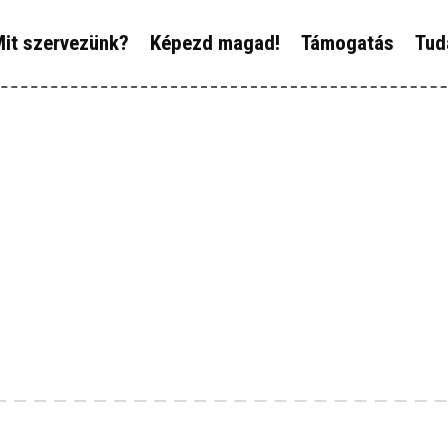
ÓLUNK
it szervezünk?
Képezd magad!
Támogatás
Tud
IT SZERVEZÜNK?
ÉPEZD MAGAD!
ÁMOGATÁS
UDÁSTÁR
ÍREINK