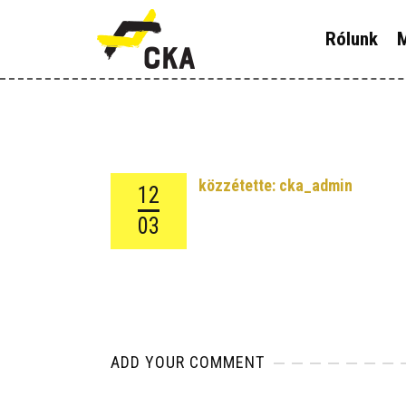
R
Rólunk
M
M
K
T
közzétette:
cka_admin
12
T
03
H
ADD YOUR COMMENT