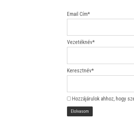
Email Cím*
Veze­ték­név*
Kereszt­név*
Hoz­zá­já­ru­lok ahhoz, hogy sz