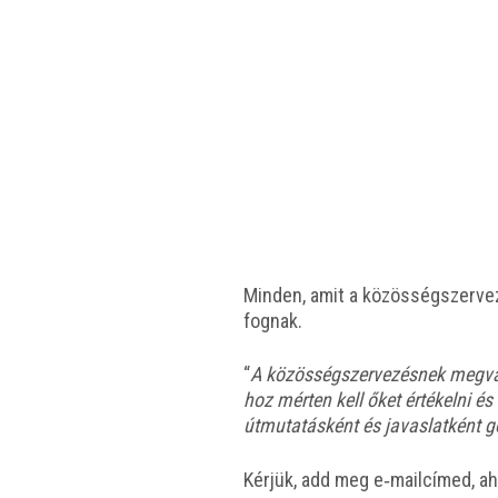
Min­den, amit a közös­ség­szer­ve­z
fognak.
“
A közös­ség­szer­ve­zés­nek meg­va
hoz mér­ten kell őket érté­kel­ni é
útmu­ta­tás­ként és javas­lat­ként 
Kér­jük, add meg e‑mailcímed, aho