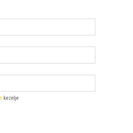
án
kezelje