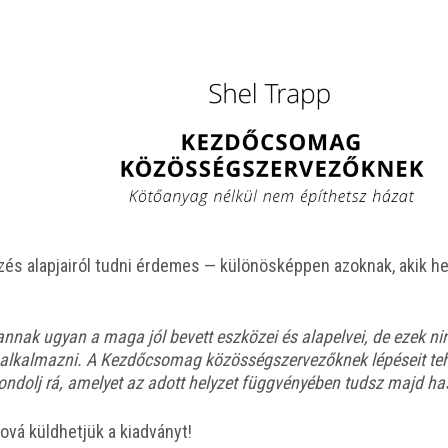
és alap­ja­i­ról tud­ni érde­mes — külö­nös­kép­pen azok­nak, akik hely
n­nak ugyan a maga jól bevett esz­kö­zei és alap­el­vei, de ezek nin
s alkal­maz­ni. A Kez­dő­cso­mag közös­ség­szer­ve­zők­nek lépé­se­i
gon­dolj rá, ame­lyet az adott hely­zet függ­vé­nyé­ben tudsz majd has
­vá küld­het­jük a kiadványt!