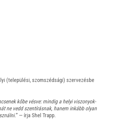
i (tele­pü­lé­si, szom­széd­sá­gi) szer­ve­zés­be
­cse­nek kőbe vés­ve: min­dig a helyi viszo­nyok­
t tehát ne vedd szent­írás­nak, hanem inkább olyan
z­nál­ni.
” — írja Shel Trapp.