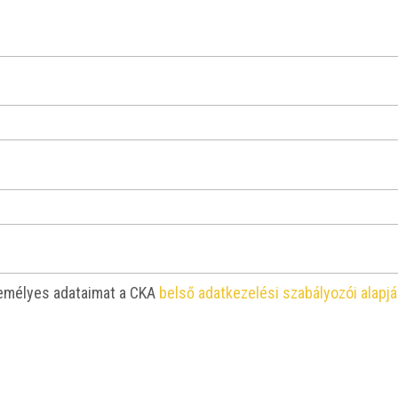
e­mé­lyes ada­ta­i­mat a CKA
bel­ső adat­ke­ze­lé­si sza­bá­lyo­zói alap­j