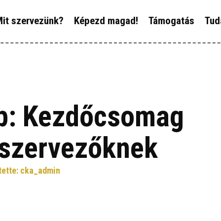
ÓLUNK
it szervezünk?
Képezd magad!
Támogatás
Tud
IT SZERVEZÜNK?
ÉPEZD MAGAD!
ÁMOGATÁS
pp: Kezdőcsomag
UDÁSTÁR
szervezőknek
ÍREINK
tette:
cka_admin