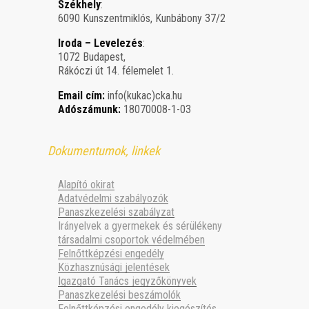
Székhely
:
6090 Kunszentmiklós, Kunbábony 37/2
Iroda – Levelezés
:
1072 Budapest,
Rákóczi út 14. félemelet 1.
Email cím:
info(kukac)cka.hu
Adószámunk:
18070008-1-03
Dokumentumok, linkek
Alapító okirat
Adatvédelmi szabályozók
Panaszkezelési szabályzat
Irányelvek a gyermekek és sérülékeny
társadalmi csoportok védelmében
Felnőttképzési engedély
Közhasznúsági jelentések
Igazgató Tanács jegyzőkönyvek
Panaszkezelési beszámolók
Felnőttképzési engedély kiegészítés