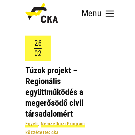
Menu
26
02
RÓLUNK
Túzok projekt –
MIT SZERVEZÜNK?
Regionális
KÉPEZD MAGAD!
együttműködés a
TÁMOGATÁS
TUDÁSTÁR
megerősödő civil
HÍREINK
társadalomért
Egyéb
,
Nemzetközi Program
közzétette:
cka