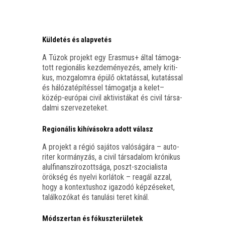
Küldetés és alapvetés
A Túzok pro­jekt egy Eras­mus+ által támo­ga­
tott regi­o­ná­lis kez­de­mé­nye­zés, amely kri­ti­
kus, moz­ga­lom­ra épü­lő okta­tás­sal, kuta­tás­sal
és háló­zat­épí­tés­sel támo­gat­ja a kelet–
közép-európai civil akti­vis­tá­kat és civil tár­sa­
dal­mi szervezeteket.
Regionális kihívásokra adott válasz
A pro­jekt a régió sajá­tos való­sá­gá­ra – auto­
ri­ter kor­mány­zás, a civil tár­sa­da­lom kró­ni­kus
alul­fi­nan­szí­ro­zott­sá­ga, poszt-szo­ci­a­lis­ta
örök­ség és nyel­vi kor­lá­tok – rea­gál azzal,
hogy a kon­tex­tus­hoz iga­zo­dó kép­zé­se­ket,
talál­ko­zó­kat és tanu­lá­si teret kínál.
Módszertan és fókuszterületek