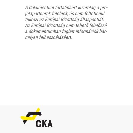
A doku­men­tum tar­tal­má­ért kizá­ró­lag a pro­
jekt­part­ne­rek felel­nek, és nem fel­tét­le­nül
tük­rö­zi az Euró­pai Bizott­ság állás­pont­ját.
Az Euró­pai Bizott­ság nem tehe­tő fele­lős­sé
a doku­men­tum­ban fog­lalt infor­má­ci­ók bár­
mi­lyen felhasználásáért.