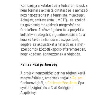
Kom­bi­nál­ja a kuta­tást és a tudás­ter­me­lést, a
nem for­má­lis akti­vis­ta okta­tást és a nem­zet­
kö­zi háló­zat­épí­tést a femi­nis­ta, mun­ka­ügyi,
éghaj­la­ti, anti­rasszis­ta, LMBTQ+ és szo­li­dá­
ris gaz­da­ság moz­gal­mak meg­erő­sí­té­se
érde­ké­ben. A kész­sé­ge­ken túl a pro­jekt a
kol­lek­tív stra­té­gi­á­ra, a gon­dos­ko­dás­ra és a
hosszú távú rezili­en­ci­á­ra össz­pon­to­sít,
segít­ve az akti­vis­tá­kat a hatá­rok és a met­
szés­pon­tok közöt­ti kap­cso­lat­te­rem­tés­ben,
hogy közö­sen épít­kez­ze­nek a régióban.
Nemzetközi partnerség
A pro­jekt nem­zet­kö­zi part­ner­ség­ben kerül
meg­va­ló­sí­tás­ra, amely­nek tag­jai a
Re-set
Cseh­or­szág­ból, a
Col·lectiu Eco-Actiu
Spa­
nyol­or­szág­ból, és a Civil Kol­lé­gi­um
Alapítvány.