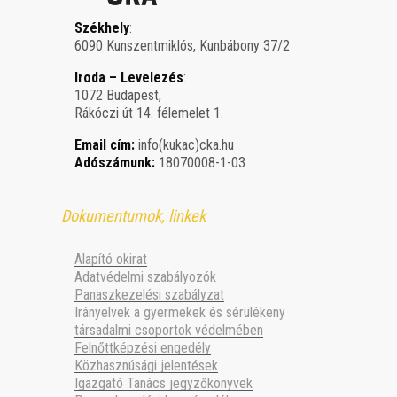
Székhely
:
6090 Kunszentmiklós, Kunbábony 37/2
Iroda – Levelezés
:
1072 Budapest,
Rákóczi út 14. félemelet 1.
Email cím:
info(kukac)cka.hu
Adószámunk:
18070008-1-03
Dokumentumok, linkek
Alapító okirat
Adatvédelmi szabályozók
Panaszkezelési szabályzat
Irányelvek a gyermekek és sérülékeny
társadalmi csoportok védelmében
Felnőttképzési engedély
Közhasznúsági jelentések
Igazgató Tanács jegyzőkönyvek