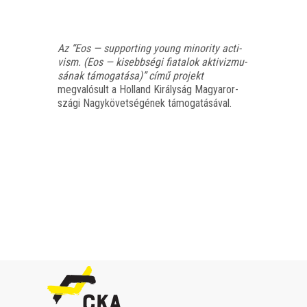
Az “Eos — sup­port­ing young mino­rity acti­
vism. (Eos — kisebb­sé­gi fia­ta­lok akti­viz­mu­
sá­nak támo­ga­tá­sa)” című projekt
meg­va­ló­sult a Hol­land Király­ság Magyar­or­
szá­gi Nagy­kö­vet­sé­gé­nek támogatásával.