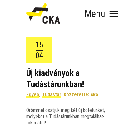
Menu
15
04
RÓLUNK
Új kiadványok a
MIT SZERVEZÜNK?
Tudástárunkban!
KÉPEZD MAGAD!
TÁMOGATÁS
Egyéb
,
Tudástár
közzétette:
cka
TUDÁSTÁR
HÍREINK
Öröm­mel oszt­juk meg két új köte­tün­ket,
melye­ket a Tudás­tá­runk­ban meg­ta­lál­hat­
tok mától!