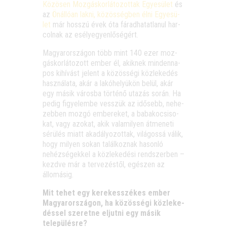
Közö­sen Moz­gás­kor­lá­to­zot­tak Egye­sü­let
és
az
Önál­ló­an lak­ni, közös­ség­ben élni Egye­sü­
let
már hosszú évek óta fárad­ha­tat­la­nul har­
col­nak az esélyegyenlőségért.
Magyar­or­szá­gon több mint 140 ezer moz­
gás­kor­lá­to­zott ember él, akik­nek min­den­na­
pos kihí­vást jelent a közös­sé­gi köz­le­ke­dés
hasz­ná­la­ta, akár a lakó­he­lyü­kön belül, akár
egy másik város­ba tör­té­nő uta­zás során. Ha
pedig figye­lem­be vesszük az idő­sebb, nehe­
zeb­ben moz­gó embe­re­ket, a baba­ko­csi­so­
kat, vagy azo­kat, akik vala­mi­lyen átme­ne­ti
sérü­lés miatt aka­dá­lyo­zot­tak, vilá­gos­sá válik,
hogy milyen sokan talál­koz­nak hason­ló
nehéz­sé­gek­kel a köz­le­ke­dé­si rend­szer­ben –
kezd­ve már a ter­ve­zés­től, egé­szen az
állomásig.
Mit tehet egy kere­kes­szé­kes ember
Magyar­or­szá­gon, ha közös­sé­gi köz­le­ke­
dés­sel sze­ret­ne eljut­ni egy másik
településre?