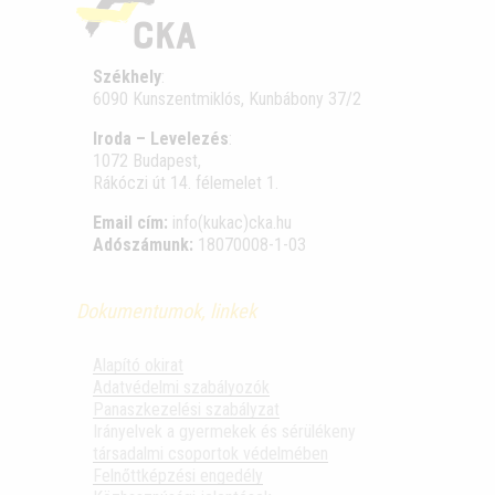
Székhely
:
6090 Kunszentmiklós, Kunbábony 37/2
Iroda – Levelezés
:
1072 Budapest,
Rákóczi út 14. félemelet 1.
Email cím:
info(kukac)cka.hu
Adószámunk:
18070008-1-03
Dokumentumok, linkek
Alapító okirat
Adatvédelmi szabályozók
Panaszkezelési szabályzat
Irányelvek a gyermekek és sérülékeny
társadalmi csoportok védelmében
Felnőttképzési engedély