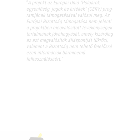
“
A pro­jekt az Euró­pai Unió “Pol­gá­rok,
egyen­lő­ség, jogok és érté­kek” (CERV) prog­
ram­já­nak támo­ga­tá­sá­val való­sul meg. Az
Euró­pai Bizott­ság támo­ga­tá­sa nem jelen­ti
a pro­jekt­ben meg­va­ló­sí­tott tevé­keny­sé­gek
tar­tal­má­nak jóvá­ha­gyá­sát, amely kizá­ró­lag
az azt meg­va­ló­sí­tók állás­pont­ját tük­rö­zi,
vala­mint a Bizott­ság nem tehe­tő fele­lős­sé
ezen infor­má­ci­ók bár­mi­ne­mű
felhasználásáért.”