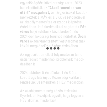
egyen­lő­sé­gé­ért küzd ország­szer­te. 2023-
ban elin­dí­tot­ták az
“Aka­dály­men­tes vas­
útért” moz­gal­mat,
és tár­gya­lá­so­kat kez­de­
mé­nyez­tek a MÁV és a BKK veze­tő­sé­gé­vel
az aka­dály­men­te­sí­tés orszá­gos kiépí­té­se
érde­ké­ben. Intéz­ke­dé­se­ik­kel segí­tet­ték
Fót
város
helyi autó­busz köz­le­ke­dé­sét, és
2024-ben lakos­sá­gi fóru­mot indí­tot­tak
Üröm
város
aka­dály­men­te­sí­tett vas­út­ál­lo­má­sá­nak
köz­úti meg­kö­ze­lít­he­tő­sé­ge érdekében.
Az egye­sü­let emel­lett folya­ma­to­san támo­
gat­ja tag­ja­it min­den­na­pi prob­lé­má­ik meg­ol­
dá­sá­ban is.
2024. októ­ber 5‑én dél­után 1 és 3 óra
között egy lát­vá­nyos Közös­sé­gi kiál­lí­tást
ren­de­zünk Szent­end­rén a HÉV megállóban
Az aka­dály­men­tes­ség közös érde­künk!
Gyer­tek el! Küzd­jünk együtt, hogy legyen a
HÉV állo­más mindenkié!