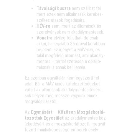
Távol­sá­gi busz­ra
nem száll­hat fel,
mert ezek nem alkal­ma­sak kere­kes­
szé­kes uta­sok fogadására.
HÉV-re
sem, mert az állo­má­sok és
sze­rel­vé­nyek nem akadálymentesek.
Vonat­ra
elvi­leg fel­jut­hat, de csak
akkor, ha leg­alább 36 órá­val koráb­ban
beje­len­ti az igé­nyét a MÁV-nak, és
talál meg­fe­le­lő állo­mást, ami aka­dály­
men­tes – ter­mé­sze­te­sen a cél­ál­lo­
más­nak is annak kell lennie.
Ez azon­ban egy­ál­ta­lán nem egy­sze­rű fel­
adat. Bár a MÁV uni­ós köte­le­zett­sé­ge­ket
vál­lalt az állo­má­sok aka­dály­men­te­sí­té­sé­re,
sok helyen még messze vagyunk ennek
megvalósulásától.
Az
Egy­má­sért — Közö­sen Moz­gás­kor­lá­
to­zot­tak Egye­sü­let
az aka­dály­men­tes köz­
le­ke­dé­sért és a moz­gás­kor­lá­to­zott, meg­vál­
to­zott mun­ka­ké­pes­sé­gű embe­rek esély­