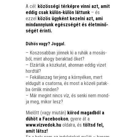
A cél:
közös­sé­gi tér­kép­re vin­ni azt, amit
eddig csak külön-külön lát­tunk
– és
ezzel
közös ügy­ként kezel­ni azt, ami
mind­annyi­unk egész­sé­gét és élet­mi­nő­
sé­gét érinti.
Dühös vagy? Joggal.
– Koszo­sab­ban jön­nek ki a ruhák a mosás­
ból, mint ahogy berak­tad őket?
– Elzár­ták a köz­ku­tat, ahon­nan eddig vizet
hord­tál?
– Feká­lia­szag ter­jeng a kör­nyé­ken, mert
eldu­gult a csa­tor­na, és most a köze­li patak­
ba ömlik min­den?
– Már megint nincs víz, és sen­ki nem mond­
ja meg, mikor lesz?
Mielőtt (vagy miu­tán)
kiírod magad­ból a
dühöt a Face­boo­kon
, gye­re át a
www.vizvedok.hu
oldal­ra, és
töltsd fel,
amit látsz!