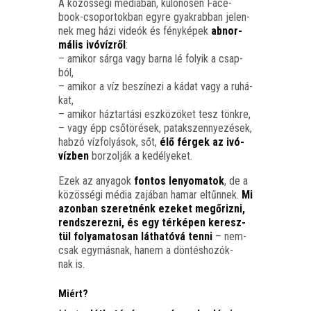
A közös­sé­gi médi­á­ban, külö­nö­sen Face­
book-cso­por­tok­ban egy­re gyak­rab­ban jelen­
nek meg házi vide­ók és fény­ké­pek
abnor­
má­lis ivó­víz­ről
:
– ami­kor sár­ga vagy bar­na lé folyik a csap­
ból,
– ami­kor a víz beszí­ne­zi a kádat vagy a ruhá­
kat,
– ami­kor ház­tar­tá­si esz­kö­zö­ket tesz tönk­re,
– vagy épp cső­tö­ré­sek, patak­szennye­zé­sek,
hab­zó víz­fo­lyá­sok, sőt,
élő fér­gek az ivó­
víz­ben
bor­zol­ják a kedélyeket.
Ezek az anya­gok
fon­tos lenyo­ma­tok
, de a
közös­sé­gi média zajá­ban hamar eltűn­nek.
Mi
azon­ban sze­ret­nénk eze­ket meg­őriz­ni,
rend­sze­rez­ni, és egy tér­ké­pen keresz­
tül folya­ma­to­san lát­ha­tó­vá ten­ni
– nem­
csak egy­más­nak, hanem a dön­tés­ho­zók­
nak is.
Miért?