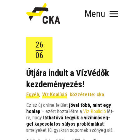
Menu
26
06
RÓLUNK
Útjára indult a VízVédők
MIT SZERVEZÜNK?
kezdeményezés!
KÉPEZD MAGAD!
TÁMOGATÁS
Egyéb
,
Víz Koalíció
közzétette:
cka
TUDÁSTÁR
Ez az új online felü­let
jóval több, mint egy
HÍREINK
hon­lap
– azért hoz­ta lét­re a
Víz Koa­lí­ció
lét­
re, hogy
lát­ha­tó­vá tegyük a víz­mi­nő­ség­
gel kap­cso­la­tos súlyos prob­lé­má­kat
,
ame­lye­ket túl gyak­ran söpör­nek sző­nyeg alá.