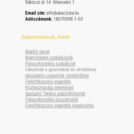
Rákóczi út 14. félemelet 1.
Email cím:
info(kukac)cka.hu
Adószámunk:
18070008-1-03
Dokumentumok, linkek
Alapító okirat
Adatvédelmi szabályozók
Panaszkezelési szabályzat
Irányelvek a gyermekek és sérülékeny
társadalmi csoportok védelmében
Felnőttképzési engedély
Közhasznúsági jelentések
Igazgató Tanács jegyzőkönyvek
Panaszkezelési beszámolók
Felnőttképzési engedély kiegészítés