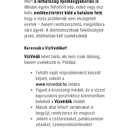
Mert
a lát­ha­tó­ság nyo­más­gya­kor­lás is
.
Min­den egyes fel­töl­tött kép, videó vagy ész­
le­lés
emlé­kez­te­tést küld a hata­lom felé
,
hogy a vizes prob­lé­mák nem elszi­ge­telt
ese­tek – hanem rend­szer­szin­tű, meg­ol­dás­ra
váró ügyek. A dön­tés­ho­zók­nak fele­lős­ség­tel­
je­sen, átlát­ha­tó­an kell cselekedniük.
Keressük a VízVédőket!
Víz­Vé­dő
lehet bár­ki, aki nem csak dühöng,
hanem cse­lek­szik is. Például:
Fel­töl­ti saját víz­prob­lé­má­i­ról készült
képe­it, vide­ó­it a
www.vizvedok.hu
oldalra
Figye­li a közös­sé­gi médi­át, és a víz­zel
kap­cso­la­tos posz­tok­hoz kom­ment­ben
belin­ke­li a
Víz­vé­dők
oldalát
Mások által fel­tett tar­tal­ma­kat is
begyűjt, rend­sze­rez és megoszt
Jelen­ti a cső­tö­ré­se­ket, patak­szennye­
zé­se­ket, szennyvízkiömléseket