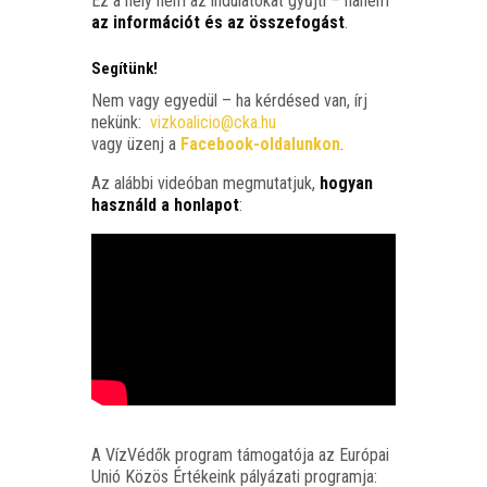
Ez a hely nem az indu­la­to­kat gyűj­ti – hanem
az infor­má­ci­ót és az össze­fo­gást
.
Segítünk!
Nem vagy egye­dül – ha kér­dé­sed van, írj
nekünk:
vizkoalicio@cka.hu
vagy üzenj a
Face­book-olda­lun­kon
.
Az aláb­bi vide­ó­ban meg­mu­tat­juk,
hogyan
hasz­náld a hon­la­pot
:
A Víz­Vé­dők prog­ram támo­ga­tó­ja az Euró­pai
Unió Közös Érté­ke­ink pályá­za­ti programja: