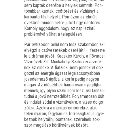
sem kap­tak cse­ré­be a helyi­ek sem­mit. Pon­
to­sab­ban kap­tak: cső­tö­rést és víz­hi­ányt a
kar­ban­tar­tás helyett. Pomá­zon az elmúlt
évek­ben min­den hét­re jutott egy cső­tö­rés.
Komoly aggo­da­lom, hogy ez napi szin­tű
prob­lé­má­vá vál­hat a településen.
Pár évti­ze­den belül nem lesz szak­em­ber, aki
elvég­zi a cső­ve­ze­té­kek cse­ré­jét! — fes­tet­te
le a drá­mai jövőt Kecs­kés Károly, a Fővá­ro­si
Víz­mű­vek Zrt. Mun­ka­he­lyi Szak­szer­ve­ze­té­
nek az elnö­ke. A fia­ta­lok nem jön­nek el dol­
goz­ni az ener­gia ága­zat leg­ala­cso­nyab­ban
jöve­del­me­ző ágá­ba, a kor­fa pedig nagyon
magas. Az idő­seb­bek hama­ro­san nyug­díj­ba
men­nek, így olyan sza­ki sem lesz, aki taní­ta­ni
tud­ná a jövő nem­ze­dé­két. Folya­ma­to­san düh
és indu­lat zúdul a víz­mű­vek­re, a vizes dol­go­
zók­ra. Azok­ra a mun­kás embe­rek­re, akik
télen nyá­ron, fagy­ban és for­ró­ság­ban is igye­
kez­nek helyt­áll­ni, bon­ta­nak, sze­rel­nek sok­
szor meg­alá­zó körül­mé­nyek között.