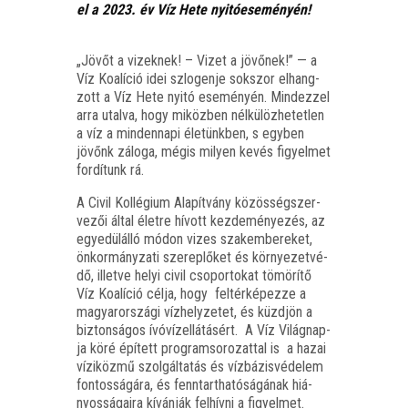
el a 2023. év Víz Hete nyitóeseményén!
„Jövőt a vizek­nek! – Vizet a jövő­nek!” — a
Víz Koa­lí­ció idei szlo­gen­je sok­szor elhang­
zott a Víz Hete nyi­tó ese­mé­nyén. Mind­ez­zel
arra utal­va, hogy miköz­ben nél­kü­löz­he­tet­len
a víz a min­den­na­pi éle­tünk­ben, s egy­ben
jövőnk zálo­ga, még­is milyen kevés figyel­met
for­dí­tunk rá.
A Civil Kol­lé­gi­um Ala­pít­vány közös­ség­szer­
ve­zői által élet­re hívott kez­de­mé­nye­zés, az
egye­dül­ál­ló módon vizes szak­em­be­re­ket,
önkor­mány­za­ti sze­rep­lő­ket és kör­nye­zet­vé­
dő, illet­ve helyi civil cso­por­to­kat tömö­rí­tő
Víz Koa­lí­ció cél­ja, hogy fel­tér­ké­pez­ze a
magyar­or­szá­gi víz­hely­ze­tet, és küzd­jön a
biz­ton­sá­gos ívó­víz­el­lá­tá­sért. A Víz Világ­nap­
ja köré épí­tett prog­ram­so­ro­zat­tal is a hazai
vízi­köz­mű szol­gál­ta­tás és víz­bá­zis­vé­de­lem
fon­tos­sá­gá­ra, és fenn­tart­ha­tó­sá­gá­nak hiá­
nyos­sá­ga­i­ra kíván­ják fel­hív­ni a figyelmet.