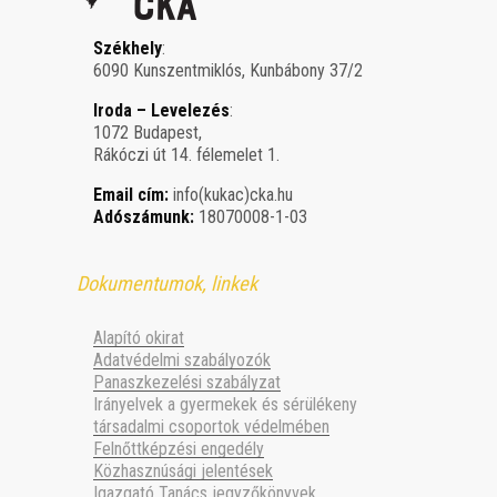
Székhely
:
6090 Kunszentmiklós, Kunbábony 37/2
Iroda – Levelezés
:
1072 Budapest,
Rákóczi út 14. félemelet 1.
Email cím:
info(kukac)cka.hu
Adószámunk:
18070008-1-03
Dokumentumok, linkek
Alapító okirat
Adatvédelmi szabályozók
Panaszkezelési szabályzat
Irányelvek a gyermekek és sérülékeny
társadalmi csoportok védelmében
Felnőttképzési engedély
Közhasznúsági jelentések
Igazgató Tanács jegyzőkönyvek