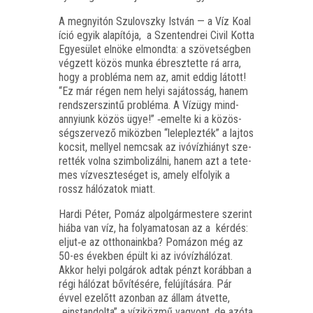
A meg­nyi­tón Szu­lovsz­ky Ist­ván — a Víz Koa­l
í­ció egyik ala­pí­tó­ja, a Szent­end­rei Civil Kot­ta
Egye­sü­let elnö­ke elmond­ta: a szö­vet­ség­ben
vég­zett közös mun­ka ébresz­tet­te rá arra,
hogy a prob­lé­ma nem az, amit eddig látott!
“Ez már régen nem helyi sajá­tos­ság, hanem
rend­szer­szin­tű prob­lé­ma. A Víz­ügy mind­
annyi­unk közös ügye!” ‑emel­te ki a közös­
ség­szer­ve­ző miköz­ben “lelep­lez­ték” a laj­tos
kocsit, mellyel nem­csak az ivó­víz­hi­ányt sze­
ret­ték vol­na szim­bo­li­zál­ni, hanem azt a tete­
mes víz­vesz­te­sé­get is, amely elfo­lyik a
rossz háló­za­tok miatt.
Har­di Péter, Pomáz alpol­gár­mes­te­re sze­rint
hiá­ba van víz, ha folya­ma­to­san az a kér­dés:
eljut‑e az ott­ho­na­ink­ba? Pomá­zon még az
50-es évek­ben épült ki az ivó­víz­há­ló­zat.
Akkor helyi pol­gá­rok adtak pénzt koráb­ban a
régi háló­zat bőví­té­sé­re, fel­újí­tá­sá­ra. Pár
évvel ezelőtt azon­ban az állam átvet­te,
„einstan­dol­ta” a vízi­köz­mű vagyont, de azóta