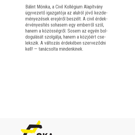
Bálint Móni­ka, a Civil Kol­lé­gi­um Ala­pít­vány
ügy­ve­ze­tő igaz­ga­tó­ja az alul­ról jövő kez­de­
mé­nye­zé­sek ere­jé­ről beszélt. A civil érdek­
ér­vé­nye­sí­tés soha­sem egy ember­ről szól,
hanem a közös­ség­ről. Sosem az egyén bol­
do­gu­lá­sát szol­gál­ja, hanem a köz­jó­ért cse­
lek­szik. A vál­to­zás érde­ké­ben szer­ve­ződ­ni
kell! — taná­csol­ta mindenkinek.