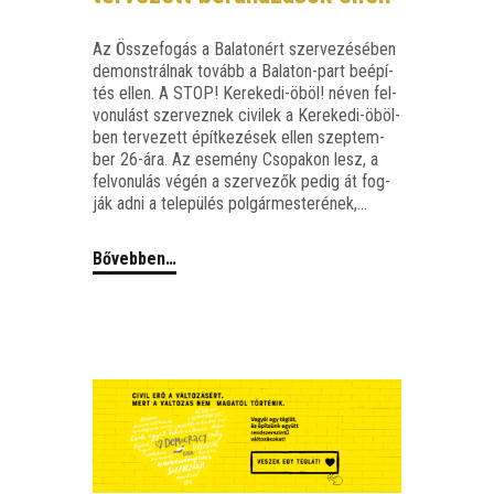
Az Össze­fo­gás a Bala­to­nért szer­ve­zé­sé­ben
demonst­rál­nak tovább a Bala­­ton-part beépí­
tés ellen. A STOP! Kere­­ke­­di-öböl! néven fel­
vo­nu­lást szer­vez­nek civi­lek a Kere­­ke­­di-öböl­­
ben ter­ve­zett épít­ke­zé­sek ellen szep­tem­
ber 26-ára. Az ese­mény Cso­pa­kon lesz, a
fel­vo­nu­lás végén a szer­ve­zők pedig át fog­
ják adni a tele­pü­lés polgármesterének,…
Bővebben…