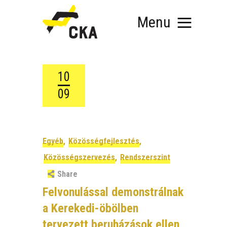
Menu
10
09
RÓLUNK
MIT SZERVEZÜNK?
KÉPEZD MAGAD!
TÁMOGATÁS
Egyéb
,
Közösségfejlesztés
,
TUDÁSTÁR
Közösségszervezés
,
Rendszerszint
HÍREINK
Share
Felvonulással demonstrálnak
a Kerekedi-öbölben
tervezett beruházások ellen