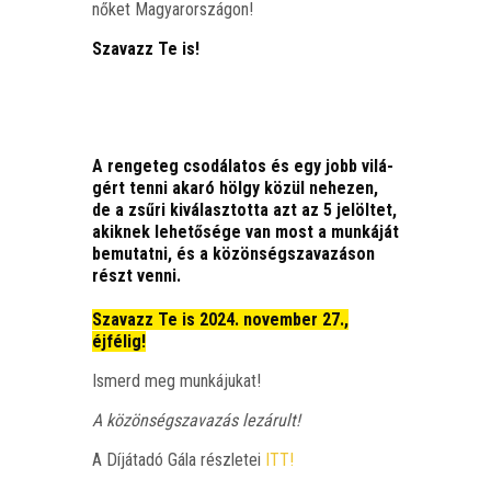
nőket Magyarországon!
Sza­vazz Te is!
A ren­ge­teg cso­dá­la­tos és egy jobb vilá­
gért ten­ni aka­ró hölgy közül nehe­zen,
de a zsű­ri kivá­lasz­tot­ta azt az 5 jelöl­tet,
akik­nek lehe­tő­sé­ge van most a mun­ká­ját
bemu­tat­ni, és a közön­ség­sza­va­zá­son
részt ven­ni.
Sza­vazz Te is 2024. novem­ber 27.,
éjfélig!
Ismerd meg munkájukat!
A közön­ség­sza­va­zás lezárult!
A Díj­át­adó Gála rész­le­tei
ITT!