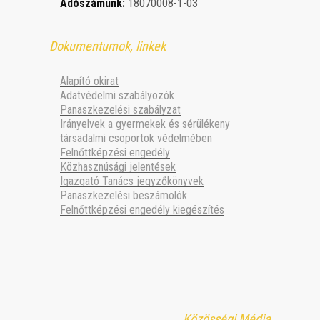
Adószámunk:
18070008-1-03
Dokumentumok, linkek
Alapító okirat
Adatvédelmi szabályozók
Panaszkezelési szabályzat
Irányelvek a gyermekek és sérülékeny
társadalmi csoportok védelmében
Felnőttképzési engedély
Közhasznúsági jelentések
Igazgató Tanács jegyzőkönyvek
Panaszkezelési beszámolók
Felnőttképzési engedély kiegészítés
Közösségi Média