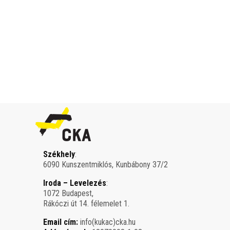
Székhely
:
6090 Kunszentmiklós, Kunbábony 37/2
Iroda – Levelezés
:
1072 Budapest,
Rákóczi út 14. félemelet 1.
Email cím:
info(kukac)cka.hu