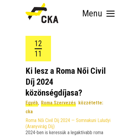
Menu
12
11
RÓLUNK
Ki lesz a Roma Női Civil
MIT SZERVEZÜNK?
Díj 2024
KÉPEZD MAGAD!
közönségdíjasa?
TÁMOGATÁS
TUDÁSTÁR
Egyéb
,
Roma Szervezés
közzétette:
HÍREINK
cka
Roma Női Civil Díj 2024 — Som­na­ku­ni Lulu­dyi
(Arany­vi­rág Díj)
2024-ben is keres­sük a leg­ak­tí­vabb roma