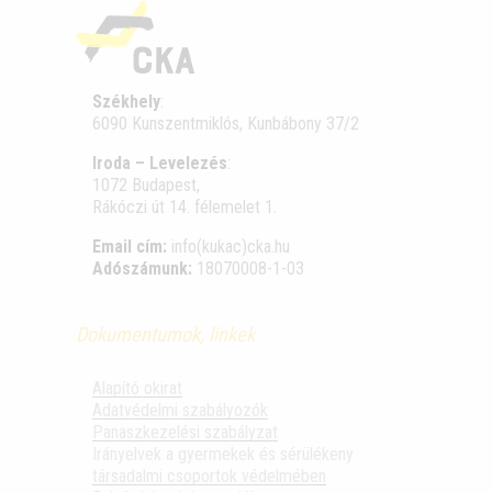
Székhely
:
6090 Kunszentmiklós, Kunbábony 37/2
Iroda – Levelezés
:
1072 Budapest,
Rákóczi út 14. félemelet 1.
Email cím:
info(kukac)cka.hu
Adószámunk:
18070008-1-03
Dokumentumok, linkek
Alapító okirat
Adatvédelmi szabályozók
Panaszkezelési szabályzat
Irányelvek a gyermekek és sérülékeny
társadalmi csoportok védelmében