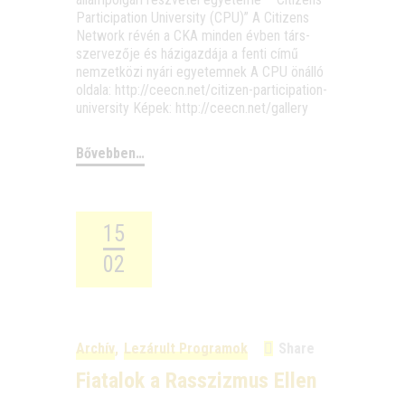
Par­ti­ci­pa­ti­on Uni­ver­sity (CPU)” A Citi­zens
Net­work révén a CKA min­den évben társ­
szer­ve­ző­je és házi­gaz­dá­ja a fen­ti című
nem­zet­kö­zi nyá­ri egye­tem­nek A CPU önál­ló
olda­la: http://ceecn.net/citizen-participation-
university Képek: http://ceecn.net/gallery
Bővebben…
15
02
Archív
,
Lezárult Programok
Share
Fiatalok a Rasszizmus Ellen