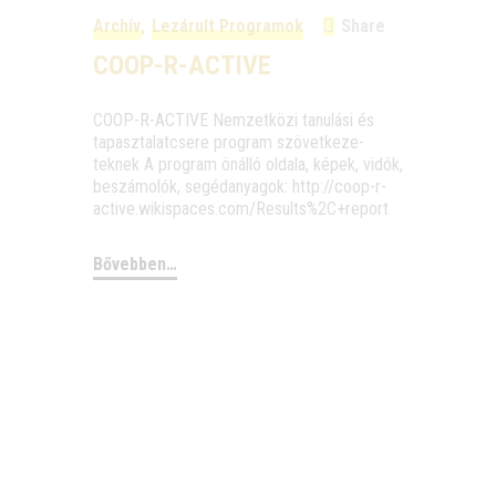
Archív
,
Lezárult Programok
Share
COOP-R-ACTIVE
COOP-R-ACTIVE Nem­zet­kö­zi tanu­lá­si és
tapasz­ta­lat­cse­re prog­ram szö­vet­ke­ze­
teknek A prog­ram önál­ló olda­la, képek, vidók,
beszá­mo­lók, segéd­anya­gok: http://coop-r-
active.wikispaces.com/Results%2C+report
Bővebben…