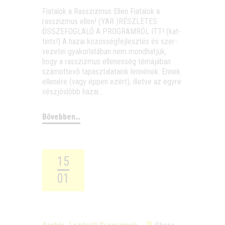
Fia­ta­lok a Rassziz­mus Ellen Fia­ta­lok a
rassziz­mus ellen! (YAR )RÉSZLETES
ÖSSZEFOGLALÓ A PROGRAMRÓL ITT! (kat­
tints!) A hazai közös­ség­fej­lesz­tés és szer­
ve­ze­tei gya­kor­la­tá­ban nem mond­hat­juk,
hogy a rassziz­mus elle­nes­ség témá­já­ban
szá­mot­te­vő tapasz­ta­la­ta­ink len­né­nek. Ennek
elle­né­re (vagy éppen ezért), illet­ve az egy­re
vész­jós­lóbb hazai…
Bővebben…
15
01