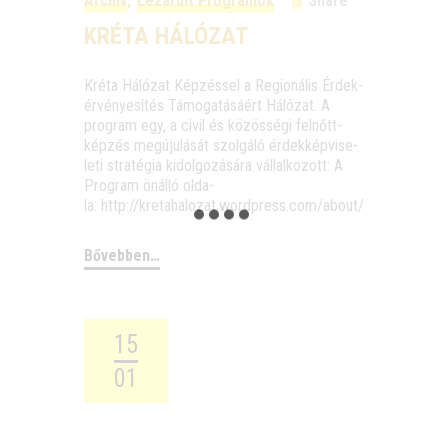
Archív
,
Lezárult Programok
Share
KRÉTA HÁLÓZAT
Kré­ta Háló­zat Kép­zés­sel a Regi­o­ná­lis Érdek­
ér­vé­nye­sí­tés Támo­ga­tá­sá­ért Háló­zat. A
prog­ram egy, a civil és közös­sé­gi fel­nőtt­
kép­zés meg­úju­lá­sát szol­gá­ló érdek­kép­vi­se­
le­ti stra­té­gia kidol­go­zá­sá­ra vál­lal­ko­zott: A
Prog­ram önál­ló olda­
la: http://kretahalozat.wordpress.com/about/
Bővebben…
15
01