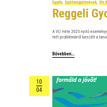
,
,
Egyéb
Sajtómegjelenések
Víz 
Reggeli Gy
A Víz Hete 2025 nyi­tó ese­mé­nyén
tett prob­lé­má­i­ról beszélt a tanul
Bővebben…
10
04