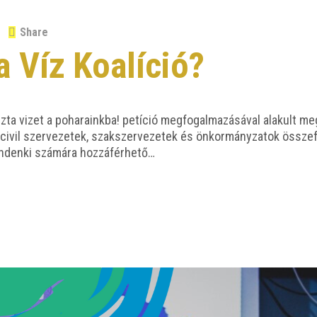
Share
 a Víz Koalíció?
a vizet a poha­ra­ink­ba! petí­ció meg­fo­gal­ma­zá­sá­val ala­kult meg
civil szer­ve­ze­tek, szak­szer­ve­ze­tek és önkor­mány­za­tok össze­fo
in­den­ki szá­má­ra hozzáférhető…