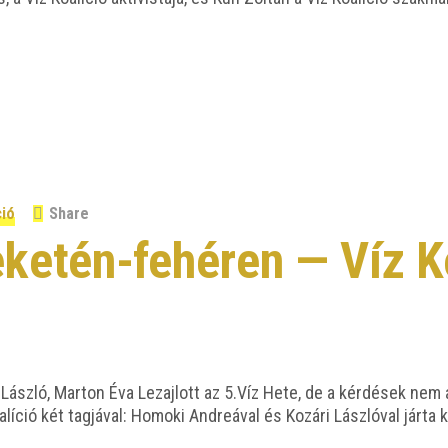
ció
Share
ketén-fehéren — Víz K
Lász­ló, Mar­ton Éva Lezaj­lott az 5.Víz Hete, de a kér­dé­sek nem
í­ció két tag­já­val: Homo­ki And­re­á­val és Kozá­ri Lász­ló­val jár