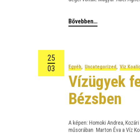
Bővebben…
25
,
,
Egyéb
Uncategorized
Víz Koalí
03
Vízügyek fe
Bézsben
A képen: Homo­ki And­rea, Kozá­ri 
műso­rá­ban Mar­ton Éva a Víz Koa­l