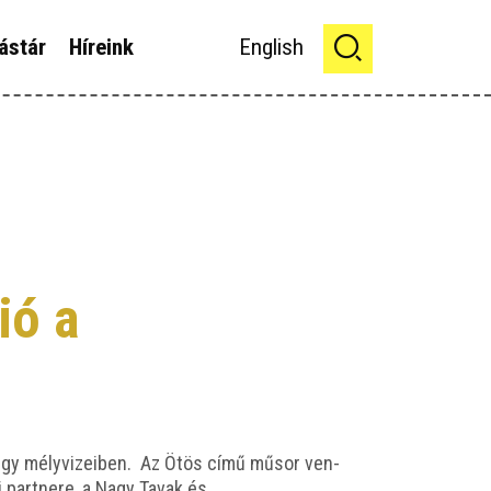
ástár
Híreink
English
ió a
íz­ügy mély­vi­ze­i­ben. Az Ötös című műsor ven­
mai part­ne­re, a Nagy Tavak és…