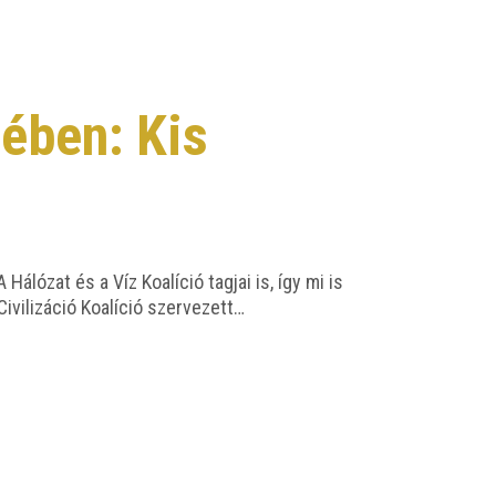
ében: Kis
Háló­zat és a Víz Koa­lí­ció tag­jai is, így mi is
vi­li­zá­ció Koa­lí­ció szervezett…