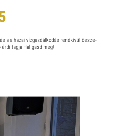
5
s a a hazai víz­gaz­dál­ko­dás rend­kí­vül össze­
ció érdi tag­ja Hall­gasd meg!