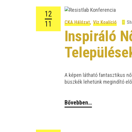
12
,
CKA Hálózat
Víz Koalíció
Sh
11
Inspiráló 
Települése
A képen lát­ha­tó fan­tasz­ti­kus nő
büsz­kék lehe­tünk meg­in­dí­tó elő
Bővebben…