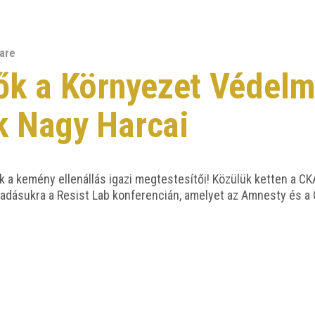
are
Nők a Környezet Védelm
k Nagy Harcai
k a kemény ellen­ál­lás iga­zi meg­tes­te­sí­tői! Közü­lük ket­ten a CKA 
­adá­suk­ra a Resist Lab kon­fe­ren­ci­án, ame­lyet az Amnesty és a Ci