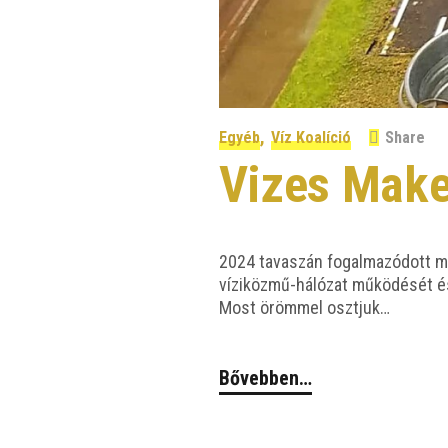
,
Egyéb
Víz Koalíció
Share
Vizes Make
2024 tava­szán fogal­ma­zó­dott me
vízi­­köz­­mű-háló­­zat műkö­dé­sét 
Most öröm­mel osztjuk…
Bővebben…