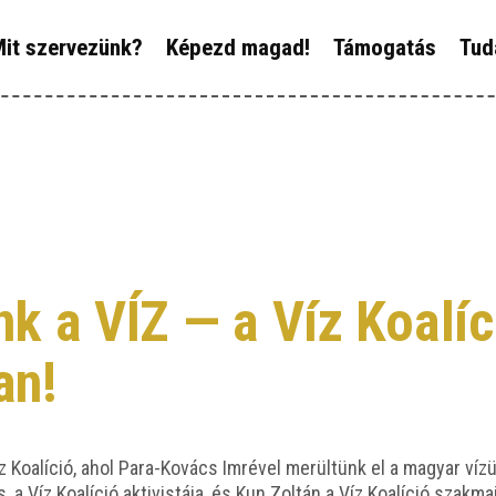
ÓLUNK
it szervezünk?
Képezd magad!
Támogatás
Tud
IT SZERVEZÜNK?
ÉPEZD MAGAD!
ÁMOGATÁS
UDÁSTÁR
k a VÍZ — a Víz Koalíc
ÍREINK
an!
a Víz Koa­lí­ció, ahol Para-Kovács Imré­vel merül­tünk el a magyar v
a Víz Koa­lí­ció akti­vis­tá­ja, és Kun Zol­tán a Víz Koa­lí­ció szak­