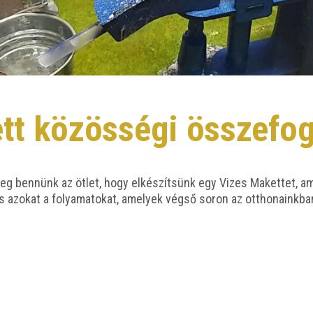
tt közösségi összefo
g ben­nünk az ötlet, hogy elké­szít­sünk egy Vizes Maket­tet, amel
és azo­kat a folya­ma­to­kat, ame­lyek vég­ső soron az ott­ho­na­ink­ba