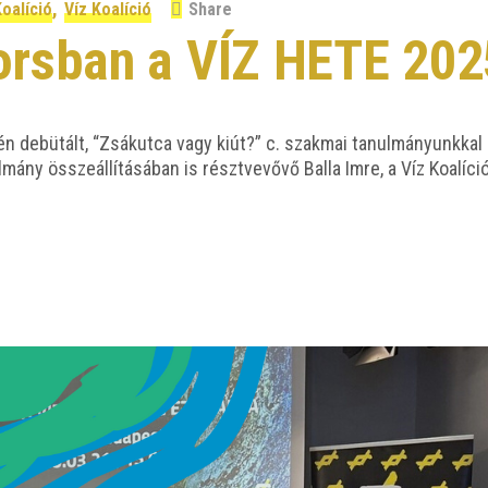
,
Koalíció
Víz Koalíció
Share
orsban a VÍZ HETE 202
 debü­tált, “Zsák­ut­ca vagy kiút?” c. szak­mai tanul­má­nyunk­kal é
­mány össze­ál­lí­tá­sá­ban is részt­ve­vő­vő Bal­la Imre, a Víz Koa­lí­