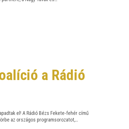
oalíció a Rádió
 apad­tak el! A Rádió Bézs Feke­­te-fehér című
­ta kör­be az orszá­gos programsorozatot,…