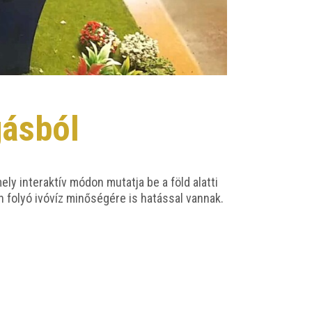
gásból
y inter­ak­tív módon mutat­ja be a föld alat­ti
n folyó ivó­víz minő­sé­gé­re is hatás­sal van­nak.