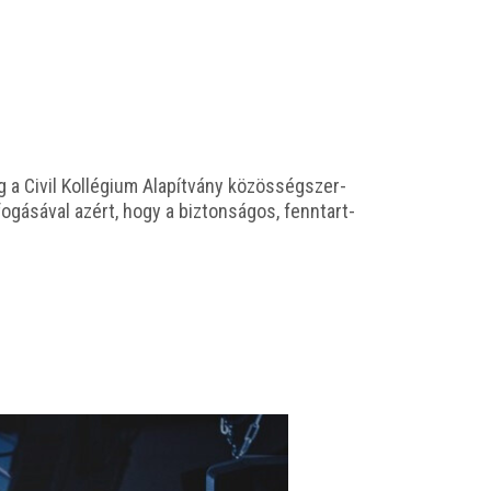
 a Civil Kol­lé­gi­um Ala­pít­vány közös­ség­szer­
­gá­sá­val azért, hogy a biz­ton­sá­gos, fenn­tart­