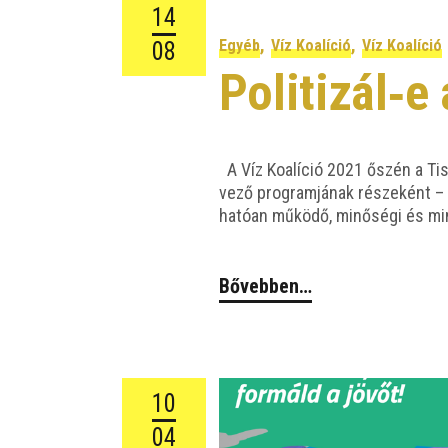
14
,
,
Egyéb
Víz Koalíció
Víz Koalíció
08
Politizál‑e
A Víz Koa­lí­ció 2021 őszén a Tisz­t
ve­ző prog­ram­já­nak része­ként – 
ha­tó­an műkö­dő, minő­sé­gi és m
Bővebben…
10
04