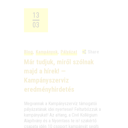
13
03
Blog
,
Kampányok
,
Pályázat
Share
Már tudjuk, miről szólnak
majd a hírek! —
Kampányszerviz
eredményhirdetés
Meg­van­nak a Kam­pány­szer­víz támo­ga­tói
pályá­za­tá­nak idei nyer­te­sei! Fel­tur­bóz­zuk a
kam­pá­nyu­kat! Az aHang, a Civil Kol­lé­gi­um
Ala­pít­vány és a Nyom­tass te is! szak­ér­tő
csa­pa­ta idén 10 cso­port kam­pá­nyát segíti.