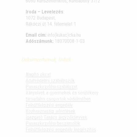
6090 Kunszentmiklós, Kunbábony 37/2
Iroda – Levelezés
:
1072 Budapest,
Rákóczi út 14. félemelet 1.
Email cím:
info(kukac)cka.hu
Adószámunk:
18070008-1-03
Dokumentumok, linkek
Alapító okirat
Adatvédelmi szabályozók
Panaszkezelési szabályzat
Irányelvek a gyermekek és sérülékeny
társadalmi csoportok védelmében
Felnőttképzési engedély
Közhasznúsági jelentések
Igazgató Tanács jegyzőkönyvek
Panaszkezelési beszámolók
Felnőttképzési engedély kiegészítés