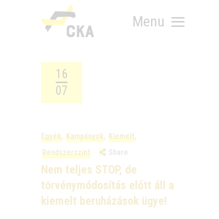
Menu
16
07
RÓLUNK
MIT SZERVEZÜNK?
KÉPEZD MAGAD!
TÁMOGATÁS
Egyéb
,
Kampányok
,
Kiemelt
,
TUDÁSTÁR
Rendszerszint
Share
HÍREINK
Nem teljes STOP, de
törvénymódosítás előtt áll a
kiemelt beruházások ügye!